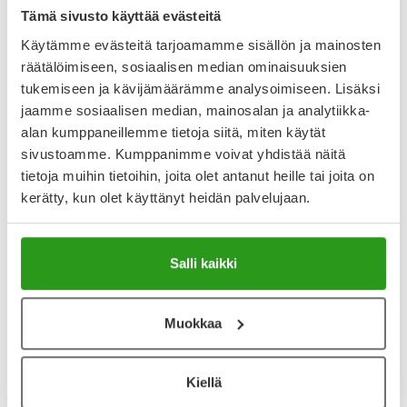
hyvinvointia. Valmisteen sinkki on hyvin imeytyvässä
Tämä sivusto käyttää evästeitä
aminohappokelaattimuodossa. Aminohapot ovat
Käytämme evästeitä tarjoamamme sisällön ja mainosten
kasviperäisiä. Laktoositon, gluteeniton ja sokeriton. Ei sisällä
räätälöimiseen, sosiaalisen median ominaisuuksien
eläinperäisiä ainesosia. Valmistettu Suomessa.
tukemiseen ja kävijämäärämme analysoimiseen. Lisäksi
Näytä koko kuvaus
jaamme sosiaalisen median, mainosalan ja analytiikka-
alan kumppaneillemme tietoja siitä, miten käytät
Arvostelut ja kokemuksia
sivustoamme. Kumppanimme voivat yhdistää näitä
tietoja muihin tietoihin, joita olet antanut heille tai joita on
4.7
kerätty, kun olet käyttänyt heidän palvelujaan.
Kirjoita arvostelu
10 arvostelua
Salli kaikki
17.10.2025
Muokkaa
3.12.2024
Bertil's sinkki 15 mg tabl 100 kpl
Ystäväni suositteli minulle sinkkiä. Tämä tuote vaikuttaa
Kiellä
hyvältä.