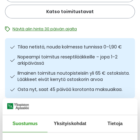
Ulkoilu
Vitamiinit
Syylät ja känsät
Katso toimitustavat
Uni ja mieli
YA-tuotesarja
Täit
Näytä alin hinta 30 päivän ajalta
Vatsa
Ummetus
Tilaa netistä, nouda kolmessa tunnissa 0–1,90 €
Yskä
Nopeampi toimitus reseptilääkkeille – jopa 1–2
arkipäivässä
Ilmainen toimitus noutopisteisiin yli 65 € ostoksista.
Äänen käheys
Lääkkeet eivät kerrytä ostoskorin arvoa
Osta nyt, saat 45 päivää korotonta maksuaikaa.
Kuvaus
Käyttö
Koostumus
Info
Suostumus
Yksityiskohdat
Tietoja
Nieltävä sinkki solujen, vastustuskyvyn, hiusten ja kynsien
hyväksi. Bertil's Sinkki -tablettien sinkki edistää normaalia
immuunipuolustusta sekä luuston, hiusten ja kynsien