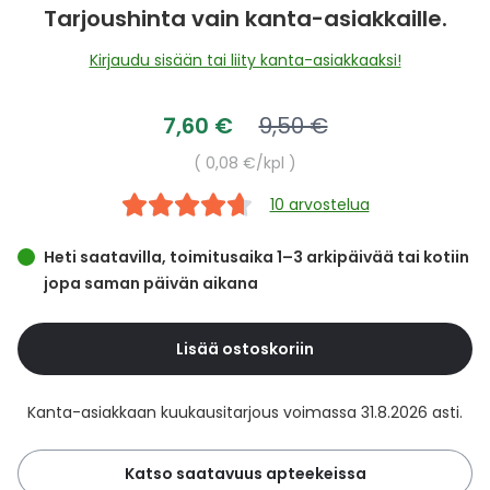
images
Yleis
Tarjoushinta vain kanta-asiakkaille.
gallery
Lapset
Vartalon ihonhoito
Nesteytysvalmisteet
Kurkkukipu
Virts
Kirjaudu sisään tai liity kanta-asiakkaaksi!
Umme
Matkailu
YA-tuotesarja
Omega-3 ja rasvahapot
Lihas- ja nivelkipu
Virts
Tarjoushinta
Normaalihinta
7,60 €
9,50 €
Vitam
Yksikköhinta
0,08 €
/kpl
Raskaus, äitiys ja vauvan hoito
Proteiini ja muut lisäravinteet
Närästys
10 arvostelua
Silmät, korvat ja nenä
Rauta ja rautalisät
Peräpukamat
Heti saatavilla, toimitusaika 1–3 arkipäivää tai kotiin
Suunhoito
Ravitsemus
Päänsärky
jopa saman päivän aikana
Sydän ja verenkierto
Sinkki
Ripuli
Lisää ostoskoriin
Testit, mittarit ja laitteet
Ubikinoni - koentsyymi Q10
Suun kuivuminen
Kanta-asiakkaan kuukausitarjous voimassa 31.8.2026 asti.
Tupakoinnin lopettaminen
Urheilu ja tarvikkeet
Syyhy
Katso saatavuus apteekeissa