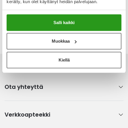
kerätty, kun olet käyttänyt heidän palvelujaan.
Tuotteella ei ole vielä yhtään arvostelua.
Kirjoita arvostelu
Salli kaikki
Katso kaikki Aveeno-tuotteet
Muokkaa
Kiellä
Ota yhteyttä
Verkkoapteekki