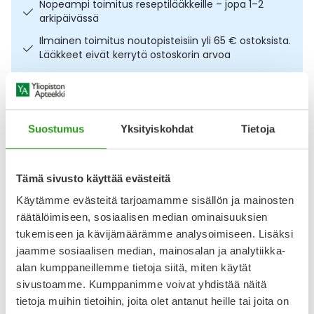
Nopeampi toimitus reseptilääkkeille – jopa 1–2
Ulkoilu
Vitamiinit
Syylät ja känsät
arkipäivässä
Ilmainen toimitus noutopisteisiin yli 65 € ostoksista.
Uni ja mieli
YA-tuotesarja
Täit
Lääkkeet eivät kerrytä ostoskorin arvoa
Osta nyt, saat 45 päivää korotonta maksuaikaa.
Vatsa
Ummetus
Kuvaus
Käyttö
Koostumus
Info
Yskä
Suostumus
Yksityiskohdat
Tietoja
Rauhoittava SPF50 suojan sisältävä päivävoide normaalille,
Äänen käheys
kuivalle ja herkälle iholle. Aveeno Calm+Restore Moisturising
Tämä sivusto käyttää evästeitä
Lotion SPF50 50 ml kosteusvoide suojaa ihoa tehokkaasti
Käytämme evästeitä tarjoamamme sisällön ja mainosten
UVA- ja UVB-säteiltä sekä ilmansaasteilta samalla kun se
kosteuttaa ja vahvistaa ihon omaa suojakerrosta. Kevyt,
räätälöimiseen, sosiaalisen median ominaisuuksien
nopeasti imeytyvä koostumus sisältää ravitsevaa kauraa,
tukemiseen ja kävijämäärämme analysoimiseen. Lisäksi
antioksidanttista reunuspietaryrttiä
jaamme sosiaalisen median, mainosalan ja analytiikka-
alan kumppaneillemme tietoja siitä, miten käytät
Näytä koko kuvaus
sivustoamme. Kumppanimme voivat yhdistää näitä
tietoja muihin tietoihin, joita olet antanut heille tai joita on
Arvostelut ja kokemuksia