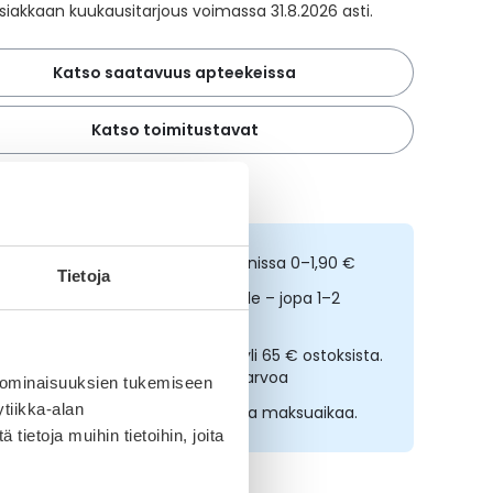
iakkaan kuukausitarjous voimassa 31.8.2026 asti.
Katso saatavuus apteekeissa
Katso toimitustavat
 alin hinta 30 päivän ajalta
ilaa netistä, nouda kolmessa tunnissa 0–1,90 €
Tietoja
opeampi toimitus reseptilääkkeille – jopa 1–2
rkipäivässä
lmainen toimitus noutopisteisiin yli 65 € ostoksista.
ääkkeet eivät kerrytä ostoskorin arvoa
 ominaisuuksien tukemiseen
tiikka-alan
sta nyt, saat 45 päivää korotonta maksuaikaa.
ietoja muihin tietoihin, joita