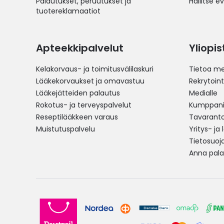
Palautukset, peruutukset ja
Hallitse e
tuotereklamaatiot
Apteekkipalvelut
Yliopi
Kelakorvaus- ja toimitusvälilaskuri
Tietoa me
Lääkekorvaukset ja omavastuu
Rekrytoint
Lääkejätteiden palautus
Medialle
Rokotus- ja terveyspalvelut
Kumppania
Reseptilääkkeen varaus
Tavarantoi
Muistutuspalvelu
Yritys- ja
Tietosuoj
Anna pala