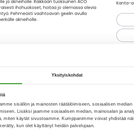
lle ja akneiholle. Raikkaan tuoksuinen ACO
Kanta-as
aisesti ihohuokoset, hoitaa jo olemassa olevia
ntyä. Pehmeästi vaahtoavan geelin avulla
herkälle akneiholle.
Kirjoita arvostelu
Näytä
T
8.12.2025
Yksityiskohdat
N
a
uote ollut käytössä nyt kolmisen viikkoa ja
itä
I
n ongelmakohta on näpyt hävinneet kokonaan.
L
anssa. Hyvä tuote ja meillä jatkossakin käytössä.
mme sisällön ja mainosten räätälöimiseen, sosiaalisen median
iseen. Lisäksi jaamme sosiaalisen median, mainosalan ja analy
O
, miten käytät sivustoamme. Kumppanimme voivat yhdistää näitä t
1.9.2025
n kerätty, kun olet käyttänyt heidän palvelujaan.