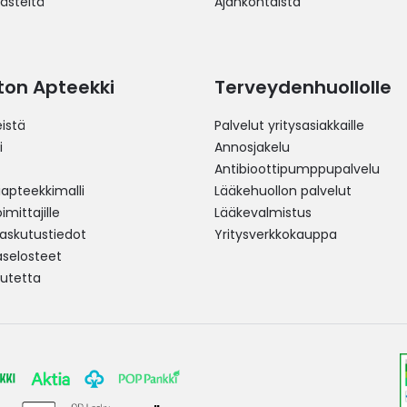
västeitä
Ajankohtaista
ston Apteekki
Terveydenhuollolle
istä
Palvelut yritysasiakkaille
i
Annosjakelu
Antibioottipumppupalvelu
pteekkimalli
Lääkehuollon palvelut
mittajille
Lääkevalmistus
 laskutustiedot
Yritysverkkokauppa
aselosteet
utetta