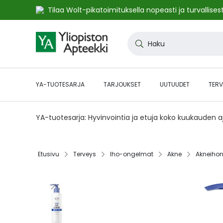
Tilaa Wolt-pikatoimituksella nopeasti ja turvallisest
Skip
to
Haku
Content
YA-TUOTESARJA
TARJOUKSET
UUTUUDET
TERV
YA-tuotesarja: Hyvinvointia ja etuja koko kuukauden 
Etusivu‎
Terveys‎
Iho-ongelmat‎
Akne‎
Akneihon
Skip
to
the
end