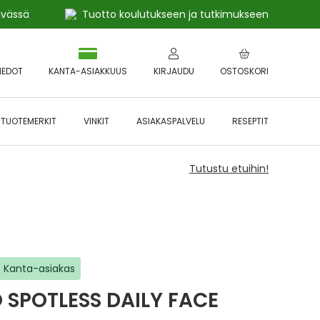
ivässä
Tuotto koulutukseen ja tutkimukseen
IEDOT
KANTA-ASIAKKUUS
KIRJAUDU
OSTOSKORI
TUOTEMERKIT
VINKIT
ASIAKASPALVELU
RESEPTIT
Tutustu etuihin!
Kanta-asiakas
 SPOTLESS DAILY FACE