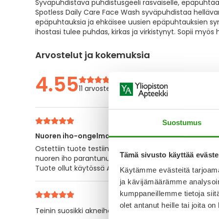
Syväpuhdistava puhdistusgeeli rasvaiselle, epäpuhtaa
the
Spotless Daily Care Face Wash syväpuhdistaa hellävar
images
epäpuhtauksia ja ehkäisee uusien epäpuhtauksien sy
gallery
ihostasi tulee puhdas, kirkas ja virkistynyt. Sopii myös 
Arvostelut ja kokemuksia
4.55
11 arvostelua
Suostumus
Nuoren iho-ongelmat
Ostettiin tuote testiin nuoren iho-ongelmien vuoksi. T
Tämä sivusto käyttää eväste
nuoren iho parantunut hyvin. Otsasta joka oli suuri
Tuote ollut käytössä ACO Spotless daily face tonerin k
Käytämme evästeitä tarjoama
ja kävijämäärämme analysoim
kumppaneillemme tietoja siitä
olet antanut heille tai joita o
Teinin suosikki akneiholle.