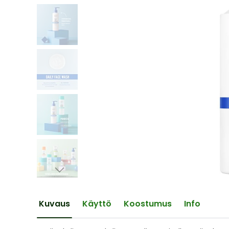
of
the
images
gallery
Skip
to
the
Kuvaus
Käyttö
Koostumus
Info
beginning
of