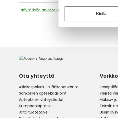
Näytä lisää arvosteluja
Kiellä
Ota yhteyttä
Verkko
Asiakaspalvelu ja lääkeneuvonta
Reseptilä
Sähköinen apteekkiasiointi
Yleistä v
Apteekkien yhteystiedot
Maksu- ja
Kumppaniapteekit
Toimitus
Jätä tuotetoive
Usein kys