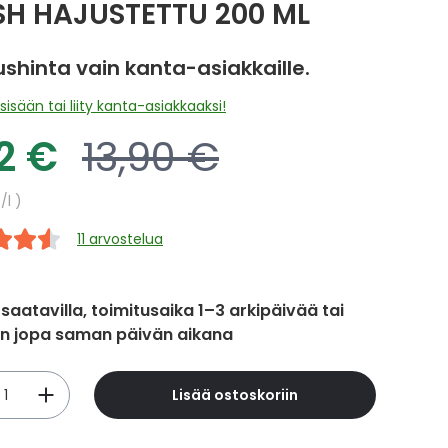
H HAJUSTETTU 200 ML
ushinta vain kanta-asiakkaille.
sisään tai liity kanta-asiakkaaksi!
12 €
13,90 €
oushinta
Normaalihinta
hinta
€
/l
11 arvostelua
 saatavilla, toimitusaika 1–3 arkipäivää tai
in jopa saman päivän aikana
Lisää ostoskoriin