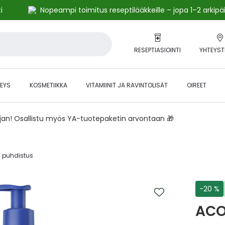
i
Nopeampi toimitus reseptilääkkeille – jopa 1–2 arkipä
RESEPTIASIOINTI
YHTEYST
EYS
KOSMETIIKKA
VITAMIINIT JA RAVINTOLISÄT
OIREET
ajan! Osallistu myös YA-tuotepaketin arvontaan 🎁
 puhdistus‎
-20 %
ACO