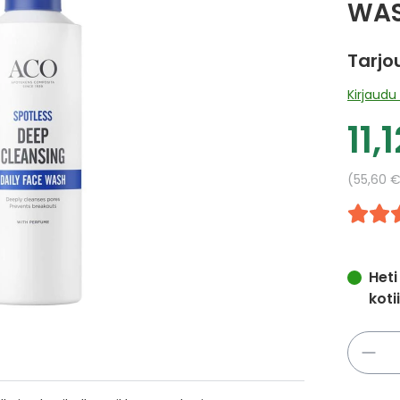
WAS
Tarjo
Kirjaudu 
11,
Tarj
Yksikkö
55,60 
Heti
koti
Määrä