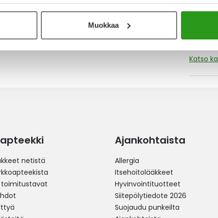
Muokkaa
Katso ka
apteekki
Ajankohtaista
äkkeet netistä
Allergia
erkkoapteekista
Itsehoitolääkkeet
 toimitustavat
Hyvinvointituotteet
ehdot
Siitepölytiedote 2026
yttyä
Suojaudu punkeilta