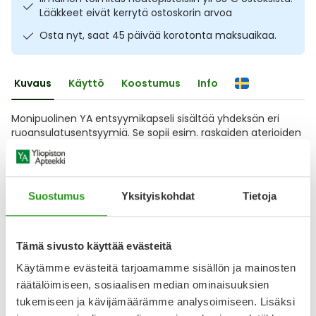
Lääkkeet eivät kerrytä ostoskorin arvoa
Ulkoilu
Vitamiinit
Syylät ja känsät
Osta nyt, saat 45 päivää korotonta maksuaikaa.
Uni ja mieli
YA-tuotesarja
Täit
Kuvaus
Käyttö
Koostumus
Info
Vatsa
Ummetus
Monipuolinen YA entsyymikapseli sisältää yhdeksän eri
Yskä
ruoansulatusentsyymiä. Se sopii esim. raskaiden aterioiden
jälkeen, pureskeluvaikeuksiin ja ikääntyville. Laktoositon ja
gluteeniton. Ei sisällä eläinperäisiä ainesosia. Ravintolisä.
Äänen käheys
Arvostelut ja kokemuksia
Suostumus
Yksityiskohdat
Tietoja
4.25
Kirjoita arvostelu
24 arvostelua
Tämä sivusto käyttää evästeitä
Käytämme evästeitä tarjoamamme sisällön ja mainosten
28.12.2025
räätälöimiseen, sosiaalisen median ominaisuuksien
Ya entsyymikapselit
tukemiseen ja kävijämäärämme analysoimiseen. Lisäksi