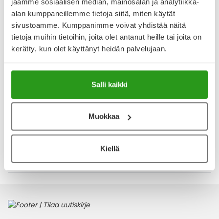
jaamme sosiaalisen median, mainosalan ja analytiikka-
Hyvät. Ehdottomasti ainakin 120 kpl pakkaukset myyntiin.
300 kpl olisi hyvä. Hintakin olisi silloin varmaan edullisempi.
alan kumppaneillemme tietoja siitä, miten käytät
Useammat pienet pakkaukset vievät mm. paljon tilaa.
sivustoamme. Kumppanimme voivat yhdistää näitä
tietoja muihin tietoihin, joita olet antanut heille tai joita on
kerätty, kun olet käyttänyt heidän palvelujaan.
15.4.2025
Toimiva ja monipuolinen. Helppo niellä. Sopii päivittäiseen
käyttöön.
Salli kaikki
Näytä lisää arvosteluja
Muokkaa
Kiellä
Katso kaikki YA-tuotesarja-tuotteet