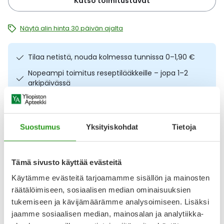
Katso toimitustavat
Ulkoilu
Vitamiinit
Syylät ja känsät
Näytä alin hinta 30 päivän ajalta
Uni ja mieli
YA-tuotesarja
Täit
Tilaa netistä, nouda kolmessa tunnissa 0–1,90 €
Vatsa
Ummetus
Nopeampi toimitus reseptilääkkeille – jopa 1–2
arkipäivässä
Yskä
Ilmainen toimitus noutopisteisiin yli 65 € ostoksista.
Lääkkeet eivät kerrytä ostoskorin arvoa
Äänen käheys
Osta nyt, saat 45 päivää korotonta maksuaikaa.
Suostumus
Yksityiskohdat
Tietoja
Kuvaus
Käyttö
Koostumus
Info
Tämä sivusto käyttää evästeitä
Käytämme evästeitä tarjoamamme sisällön ja mainosten
Sokerointimassa vartalon ja kasvojen ihokarvojen poistoon.
räätälöimiseen, sosiaalisen median ominaisuuksien
Veet Pure Sugar Wax Kit Body And Face sokerointivahan
tukemiseen ja kävijämäärämme analysoimiseen. Lisäksi
koostumus perustuu täysin luonnollisiin ainesosiin. Massan
avulla saat poistettua ihokarvat kotioloissa saavuttaen
jaamme sosiaalisen median, mainosalan ja analytiikka-