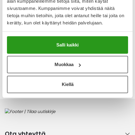
erinomaiset tulokset. Sokerointi irrottaa ihokarvat juurineen,
alan kumppaneillemme tietoja siitä, miten käytät
pitäen ihon sileänä jopa neljä viikkoa. Sokerointimassassa
sivustoamme. Kumppanimme voivat yhdistää näitä
on ihoa pehmentävää arganöljyä,
tietoja muihin tietoihin, joita olet antanut heille tai joita on
kerätty, kun olet käyttänyt heidän palvelujaan.
Näytä koko kuvaus
Arvostelut ja kokemuksia
Tuotteella ei ole vielä yhtään arvostelua.
Salli kaikki
Kirjoita arvostelu
Muokkaa
Katso kaikki Veet-tuotteet
Kiellä
Ota yhteyttä