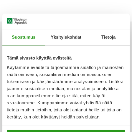
Yleis
Lapset
Vartalon ihonhoito
Nesteytysvalmisteet
Kurkkukipu
Virts
Umme
Matkailu
YA-tuotesarja
Omega-3 ja rasvahapot
Lihas- ja nivelkipu
Virts
Vitam
Suostumus
Yksityiskohdat
Tietoja
Raskaus, äitiys ja vauvan hoito
Proteiini ja muut lisäravinteet
Närästys
Ota yhteyttä
Tämä sivusto käyttää evästeitä
Silmät, korvat ja nenä
Rauta ja rautalisät
Peräpukamat
Käytämme evästeitä tarjoamamme sisällön ja mainosten
räätälöimiseen, sosiaalisen median ominaisuuksien
Suunhoito
Ravitsemus
Päänsärky
tukemiseen ja kävijämäärämme analysoimiseen. Lisäksi
Verkkoapteekki
jaamme sosiaalisen median, mainosalan ja analytiikka-
Sydän ja verenkierto
Sinkki
Ripuli
alan kumppaneillemme tietoja siitä, miten käytät
sivustoamme. Kumppanimme voivat yhdistää näitä
Testit, mittarit ja laitteet
Ubikinoni - koentsyymi Q10
Suun kuivuminen
tietoja muihin tietoihin, joita olet antanut heille tai joita on
Ajankohtaista
kerätty, kun olet käyttänyt heidän palvelujaan.
Tupakoinnin lopettaminen
Urheilu ja tarvikkeet
Syyhy