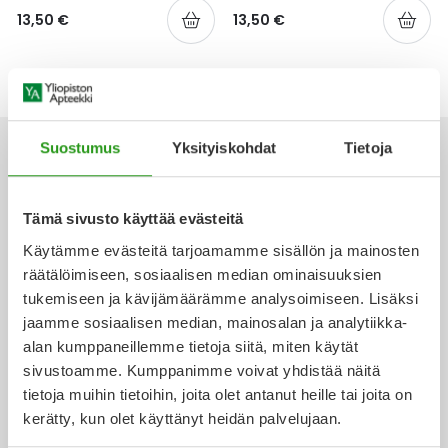
Yleis
13,50 €
13,50 €
Lapset
Vartalon ihonhoito
Nesteytysvalmisteet
Kurkkukipu
Virts
Umme
Matkailu
YA-tuotesarja
Omega-3 ja rasvahapot
Lihas- ja nivelkipu
Virts
Vitam
Suostumus
Yksityiskohdat
Tietoja
Raskaus, äitiys ja vauvan hoito
Proteiini ja muut lisäravinteet
Närästys
Silmät, korvat ja nenä
Rauta ja rautalisät
Peräpukamat
Tämä sivusto käyttää evästeitä
Ota yhteyttä
Käytämme evästeitä tarjoamamme sisällön ja mainosten
Suunhoito
Ravitsemus
Päänsärky
räätälöimiseen, sosiaalisen median ominaisuuksien
tukemiseen ja kävijämäärämme analysoimiseen. Lisäksi
Sydän ja verenkierto
Sinkki
Ripuli
jaamme sosiaalisen median, mainosalan ja analytiikka-
Verkkoapteekki
alan kumppaneillemme tietoja siitä, miten käytät
Testit, mittarit ja laitteet
Ubikinoni - koentsyymi Q10
Suun kuivuminen
sivustoamme. Kumppanimme voivat yhdistää näitä
tietoja muihin tietoihin, joita olet antanut heille tai joita on
Tupakoinnin lopettaminen
Urheilu ja tarvikkeet
Syyhy
kerätty, kun olet käyttänyt heidän palvelujaan.
Ajankohtaista