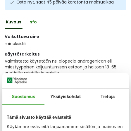
Osta nyt, saat 45 päivää korotonta maksuaikaa.
Ulkoilu
Vitamiinit
Syylät ja känsät
Kuvaus
Info
Uni ja mieli
YA-tuotesarja
Täit
Vaikuttava aine
Vatsa
Ummetus
minoksidiili
Yskä
Käyttötarkoitus
Valmistetta käytetään ns. alopecia androgenican eli
miestyyppisen kaljuuntumisen estoon ja hoitoon 18-65
Äänen käheys
vuotiaille miehille ja naisille.
Näytä koko kuvaus
Suostumus
Yksityiskohdat
Tietoja
Lääkkeillä ja reseptillä ostetuilla tuotteilla ei ole
palautusoikeutta.
Tämä sivusto käyttää evästeitä
Käytämme evästeitä tarjoamamme sisällön ja mainosten