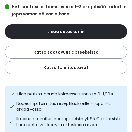
Yleis
Heti saatavilla, toimitusaika 1–3 arkipäivää tai kotiin
Lapset
Vartalon ihonhoito
Nesteytysvalmisteet
Kurkkukipu
jopa saman päivän aikana
Virts
Umme
Matkailu
YA-tuotesarja
Omega-3 ja rasvahapot
Lihas- ja nivelkipu
Virts
Lisää ostoskoriin
Vitam
Raskaus, äitiys ja vauvan hoito
Proteiini ja muut lisäravinteet
Närästys
Katso saatavuus apteekeissa
Silmät, korvat ja nenä
Rauta ja rautalisät
Peräpukamat
Katso toimitustavat
Suunhoito
Ravitsemus
Päänsärky
Sydän ja verenkierto
Sinkki
Ripuli
Tilaa netistä, nouda kolmessa tunnissa 0–1,90 €
Nopeampi toimitus reseptilääkkeille – jopa 1–2
Testit, mittarit ja laitteet
Ubikinoni - koentsyymi Q10
Suun kuivuminen
arkipäivässä
Ilmainen toimitus noutopisteisiin yli 65 € ostoksista.
Tupakoinnin lopettaminen
Urheilu ja tarvikkeet
Syyhy
Lääkkeet eivät kerrytä ostoskorin arvoa