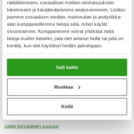
räätälöimiseen, sosiaalisen median ominaisuuksien
Katso kaikki Tricovivax-tuotteet
tukemiseen ja kävijämäärämme analysoimiseen. Lisäksi
jaamme sosiaalisen median, mainosalan ja analytiikka-
alan kumppaneillemme tietoja siitä, miten käytät
YA-muistuttaja
sivustoamme. Kumppanimme voivat yhdistää näitä
tietoja muihin tietoihin, joita olet antanut heille tai joita on
Muistuttajan avulla pidät huolen, että tilaat tarvitsemasi
kerätty, kun olet käyttänyt heidän palvelujaan.
tuotteet ajoissa, eivätkä ne lopu kesken.
Lisää tuote muistuttajaan
Salli kaikki
Lue lisää muistuttajasta
Muokkaa
Kela-korvattavuus ja reseptin toimitusmaksu
Kiellä
Tämä tuote ei ole Kela-korvattava. Reseptin
toimitusmaksu 2,46 € lisätään tuotteen hintaan.
Laske korvauksen suuruus