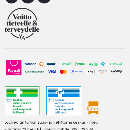
Lääkealan turvallisuus- ja kehittämiskeskus Fimea
kirjaamo@fimea.fi
| Fimean vaihde 029 522 3341