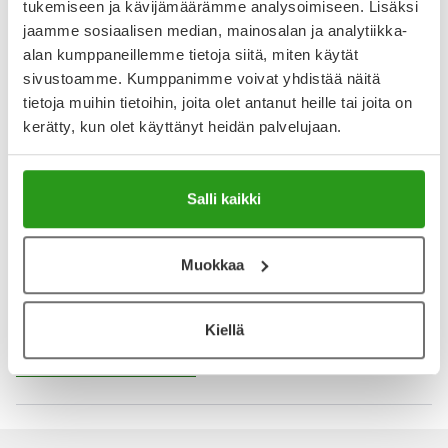
tukemiseen ja kävijämäärämme analysoimiseen. Lisäksi
jaamme sosiaalisen median, mainosalan ja analytiikka-
YA-muistuttaja
alan kumppaneillemme tietoja siitä, miten käytät
sivustoamme. Kumppanimme voivat yhdistää näitä
Muistuttajan avulla pidät huolen, että tilaat tarvitsemasi
tietoja muihin tietoihin, joita olet antanut heille tai joita on
tuotteet ajoissa, eivätkä ne lopu kesken.
kerätty, kun olet käyttänyt heidän palvelujaan.
Lisää tuote muistuttajaan
Salli kaikki
Lue lisää muistuttajasta
Muokkaa
Kela-korvattavuus ja reseptin toimitusmaksu
Tämä tuote ei ole Kela-korvattava. Reseptin
Kiellä
toimitusmaksu 2,46 € lisätään tuotteen hintaan.
Laske korvauksen suuruus