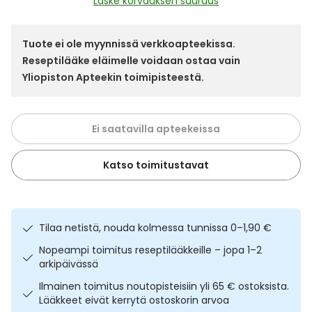
Laske korvauksen suuruus
Yleis
Lapset
Vartalon ihonhoito
Nesteytysvalmisteet
Kurkkukipu
Virts
Umme
Tuote ei ole myynnissä verkkoapteekissa.
Reseptilääke eläimelle voidaan ostaa vain
Matkailu
YA-tuotesarja
Omega-3 ja rasvahapot
Lihas- ja nivelkipu
Virts
Yliopiston Apteekin toimipisteestä.
Vitam
Raskaus, äitiys ja vauvan hoito
Proteiini ja muut lisäravinteet
Närästys
Ei saatavilla apteekeissa
Silmät, korvat ja nenä
Rauta ja rautalisät
Peräpukamat
Katso toimitustavat
Suunhoito
Ravitsemus
Päänsärky
Sydän ja verenkierto
Sinkki
Ripuli
Tilaa netistä, nouda kolmessa tunnissa 0–1,90 €
Nopeampi toimitus reseptilääkkeille – jopa 1–2
Testit, mittarit ja laitteet
Ubikinoni - koentsyymi Q10
Suun kuivuminen
arkipäivässä
Ilmainen toimitus noutopisteisiin yli 65 € ostoksista.
Tupakoinnin lopettaminen
Urheilu ja tarvikkeet
Syyhy
Lääkkeet eivät kerrytä ostoskorin arvoa