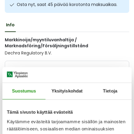
Osta nyt, saat 45 päivää korotonta maksuaikaa.
Ulkoilu
Vitamiinit
Syylät ja känsät
Uni ja mieli
YA-tuotesarja
Täit
Info
Vatsa
Ummetus
Markkinoija/myyntiluvanhaltija /
Marknadsföring/Försäljningstillstånd
Dechra Regulatory B.V.
Yskä
Äänen käheys
Lääkkeillä ja reseptillä ostetuilla tuotteilla ei ole
palautusoikeutta.
Suostumus
Yksityiskohdat
Tietoja
Varaa reseptilääke apteekkiin, maksa apteekissa
Tämä sivusto käyttää evästeitä
Käytämme evästeitä tarjoamamme sisällön ja mainosten
Katso kaikki TRALIEVE VET-tuotteet
räätälöimiseen, sosiaalisen median ominaisuuksien