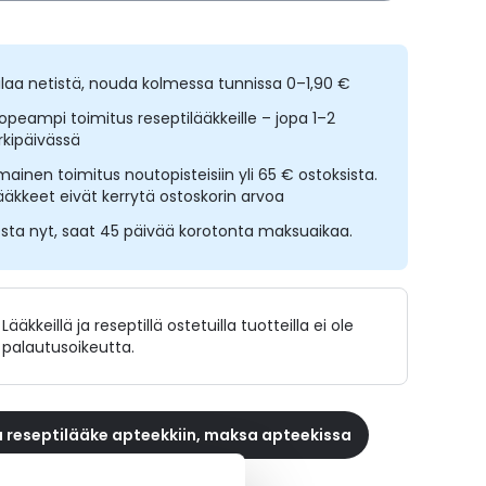
ilaa netistä, nouda kolmessa tunnissa 0–1,90 €
opeampi toimitus reseptilääkkeille – jopa 1–2
rkipäivässä
lmainen toimitus noutopisteisiin yli 65 € ostoksista.
ääkkeet eivät kerrytä ostoskorin arvoa
sta nyt, saat 45 päivää korotonta maksuaikaa.
Lääkkeillä ja reseptillä ostetuilla tuotteilla ei ole
palautusoikeutta.
 reseptilääke apteekkiin, maksa apteekissa