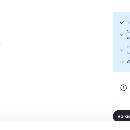
T
N
a
i
I
L
O
Varaa