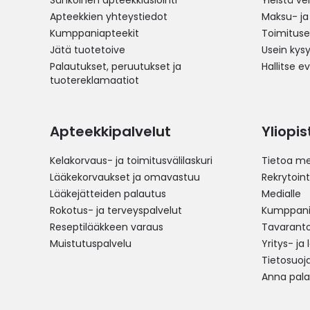
Sähköinen apteekkiasiointi
Yleistä v
Apteekkien yhteystiedot
Maksu- ja
Kumppaniapteekit
Toimitus
Jätä tuotetoive
Usein kys
Palautukset, peruutukset ja
Hallitse e
tuotereklamaatiot
Apteekkipalvelut
Yliopi
Kelakorvaus- ja toimitusvälilaskuri
Tietoa me
Lääkekorvaukset ja omavastuu
Rekrytoint
Lääkejätteiden palautus
Medialle
Rokotus- ja terveyspalvelut
Kumppania
Reseptilääkkeen varaus
Tavarantoi
Muistutuspalvelu
Yritys- ja
Tietosuoj
Anna pala