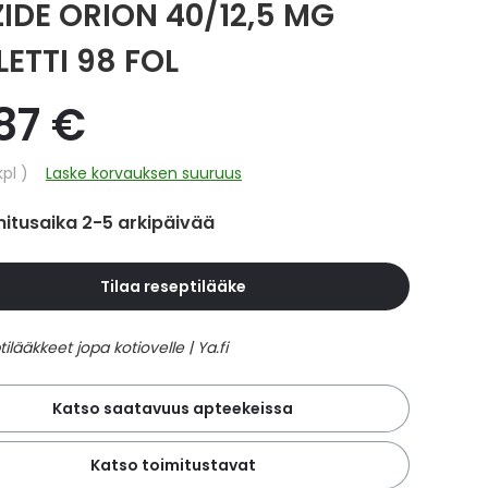
ZIDE ORION 40/12,5 MG
LETTI 98 FOL
,87 €
hinta
kpl
Laske korvauksen suuruus
itusaika 2-5 arkipäivää
Tilaa reseptilääke
Katso saatavuus apteekeissa
Katso toimitustavat