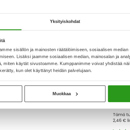
Katso k
tuottee
Yksityiskohdat
Y
itä
Muistutt
mme sisällön ja mainosten räätälöimiseen, sosiaalisen median
tuotteet
iseen. Lisäksi jaamme sosiaalisen median, mainosalan ja analy
, miten käytät sivustoamme. Kumppanimme voivat yhdistää näitä t
n kerätty, kun olet käyttänyt heidän palvelujaan.
Lue lisä
Muokkaa
Kela-
Tämä tuo
2,46 € l