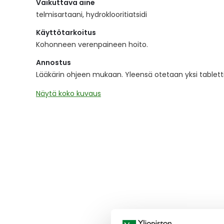
Vaikuttava aine
the
images
telmisartaani, hydroklooritiatsidi
gallery
Käyttötarkoitus
Kohonneen verenpaineen hoito.
Annostus
Lääkärin ohjeen mukaan. Yleensä otetaan yksi tablett
Näytä koko kuvaus