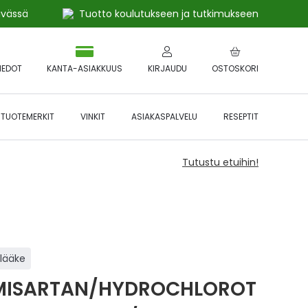
ivässä
Tuotto koulutukseen ja tutkimukseen
IEDOT
KANTA-ASIAKKUUS
KIRJAUDU
OSTOSKORI
TUOTEMERKIT
VINKIT
ASIAKASPALVELU
RESEPTIT
Tutustu etuihin!
ilääke
MISARTAN/HYDROCHLOROT