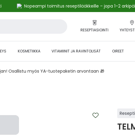
i
Nopeampi toimitus reseptilääkkeille – jopa 1–2 arkipä
RESEPTIASIOINTI
YHTEYST
EYS
KOSMETIIKKA
VITAMIINIT JA RAVINTOLISÄT
OIREET
ajan! Osallistu myös YA-tuotepaketin arvontaan 🎁
Resept
TEL