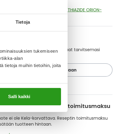
aikki TELMISARTAN/HYDROCHLOROTHIAZIDE ORION-
t
Tietoja
A-muistuttaja
ajan avulla pidät huolen, että tilaat tarvitsemasi
 ominaisuuksien tukemiseen
 ajoissa, eivätkä ne lopu kesken.
tiikka-alan
ietoja muihin tietoihin, joita
Lisää tuote muistuttajaan
ä muistuttajasta
Salli kaikki
korvattavuus ja reseptin toimitusmaksu
te ei ole Kela-korvattava. Reseptin toimitusmaksu
isätään tuotteen hintaan.