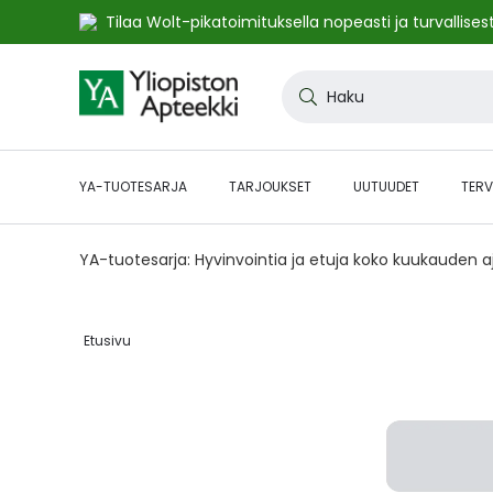
Tilaa Wolt-pikatoimituksella nopeasti ja turvallisest
Skip
to
Haku
Content
YA-TUOTESARJA
TARJOUKSET
UUTUUDET
TERV
YA-tuotesarja: Hyvinvointia ja etuja koko kuukauden 
Etusivu‎
Skip
to
the
end