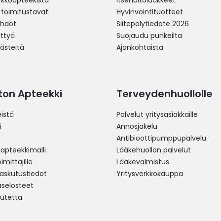
erkkoapteekista
Itsehoitolääkkeet
 toimitustavat
Hyvinvointituotteet
ehdot
Siitepölytiedote 2026
yttyä
Suojaudu punkeilta
västeitä
Ajankohtaista
ston Apteekki
Terveydenhuollolle
istä
Palvelut yritysasiakkaille
i
Annosjakelu
Antibioottipumppupalvelu
pteekkimalli
Lääkehuollon palvelut
mittajille
Lääkevalmistus
 laskutustiedot
Yritysverkkokauppa
aselosteet
utetta