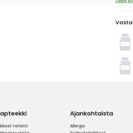
Laske k
Vasta
apteekki
Ajankohtaista
äkkeet netistä
Allergia