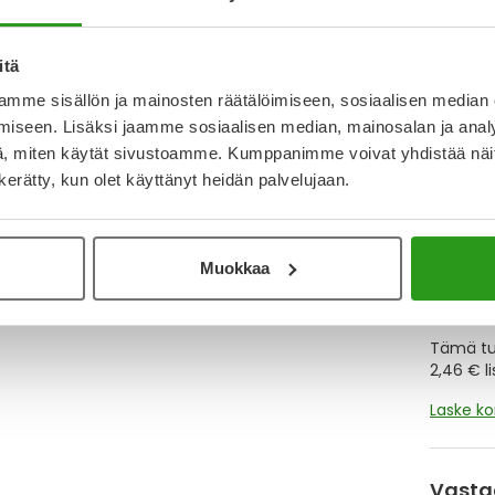
Y
itä
Muistutt
mme sisällön ja mainosten räätälöimiseen, sosiaalisen median
tuotteet
iseen. Lisäksi jaamme sosiaalisen median, mainosalan ja analy
, miten käytät sivustoamme. Kumppanimme voivat yhdistää näitä t
n kerätty, kun olet käyttänyt heidän palvelujaan.
Lue lisä
Muokkaa
Kela-
Tämä tuo
2,46 € l
Laske k
Vasta