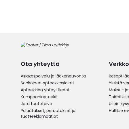
Ota yhteyttä
Verkko
Asiakaspalvelu ja lääkeneuvonta
Reseptilä
Sähköinen apteekkiasiointi
Yleistä v
Apteekkien yhteystiedot
Maksu- ja
Kumppaniapteekit
Toimitus
Jätä tuotetoive
Usein kys
Palautukset, peruutukset ja
Hallitse e
tuotereklamaatiot