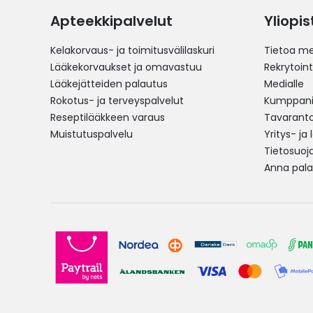
Apteekkipalvelut
Yliopi
Kelakorvaus- ja toimitusvälilaskuri
Tietoa me
Lääkekorvaukset ja omavastuu
Rekrytoint
Lääkejätteiden palautus
Medialle
Rokotus- ja terveyspalvelut
Kumppania
Reseptilääkkeen varaus
Tavarantoi
Muistutuspalvelu
Yritys- ja
Tietosuoj
Anna pala