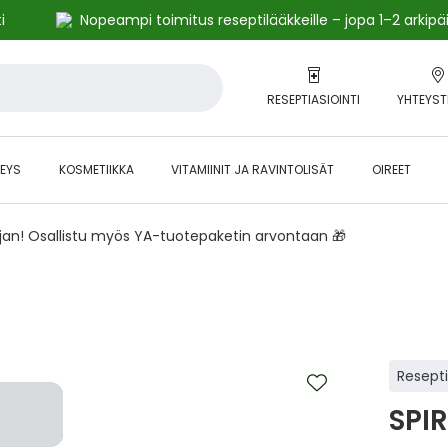
i
Nopeampi toimitus reseptilääkkeille – jopa 1–2 arkipä
RESEPTIASIOINTI
YHTEYST
EYS
KOSMETIIKKA
VITAMIINIT JA RAVINTOLISÄT
OIREET
ajan! Osallistu myös YA-tuotepaketin arvontaan 🎁
Resept
SPIR