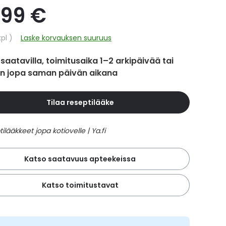
,99 €
hinta
kpl
Laske korvauksen suuruus
 saatavilla, toimitusaika 1–2 arkipäivää tai
in jopa saman päivän aikana
Tilaa reseptilääke
Katso saatavuus apteekeissa
Katso toimitustavat