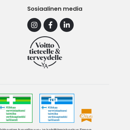
Sosiaalinen media
Instagram
Facebook
Linkedin
ääkealan turvallisuus- ja kehittämiskeskus Fimea