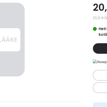
20
Yksikkö
0,21 €
/
Heti
koti