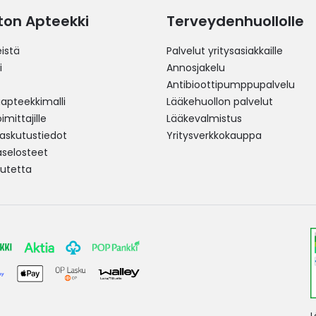
ston Apteekki
Terveydenhuollolle
istä
Palvelut yritysasiakkaille
i
Annosjakelu
Antibioottipumppupalvelu
pteekkimalli
Lääkehuollon palvelut
mittajille
Lääkevalmistus
 laskutustiedot
Yritysverkkokauppa
aselosteet
utetta
L