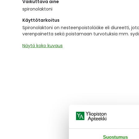
Vaikuttava aine
the
images
spironolaktoni
gallery
Käyttötarkoitus
Spironolaktoni on nesteenpoistolääke eli diureetti,
verenpainetta sekä poistamaan turvotuksia mm. sy
Näytä koko kuvaus
Suostumus