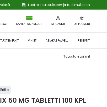
ivässä
Tuotto koulutukseen ja tutkimukseen
IEDOT
KANTA-ASIAKKUUS
KIRJAUDU
OSTOSKORI
TUOTEMERKIT
VINKIT
ASIAKASPALVELU
RESEPTIT
Tutustu etuihin!
ilääke
IX 50 MG TABLETTI 100 KPL