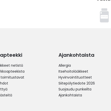
apteekki
Ajankohtaista
äkkeet netistä
Allergia
erkkoapteekista
Itsehoitolääkkeet
 toimitustavat
Hyvinvointituotteet
ehdot
Siitepölytiedote 2026
yttyä
Suojaudu punkeilta
västeitä
Ajankohtaista