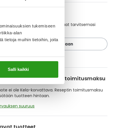
A-muistuttaja
ajan avulla pidät huolen, että tilaat tarvitsemasi
 ominaisuuksien tukemiseen
 ajoissa, eivätkä ne lopu kesken.
tiikka-alan
ietoja muihin tietoihin, joita
Lisää tuote muistuttajaan
ä muistuttajasta
Salli kaikki
korvattavuus ja reseptin toimitusmaksu
te ei ole Kela-korvattava. Reseptin toimitusmaksu
isätään tuotteen hintaan.
orvauksen suuruus
avat tuotteet