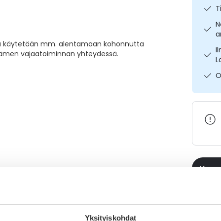
T
N
a
 jota käytetään mm. alentamaan kohonnutta
I
dämen vajaatoiminnan yhteydessä.
L
O
Varaa
Katso ka
Yksityiskohdat