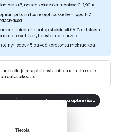
ilaa netistä, nouda kolmessa tunnissa 0–1,90 €
opeampi toimitus reseptilääkkeille – jopa 1–2
rkipäivässä
lmainen toimitus noutopisteisiin yli 65 € ostoksista.
ääkkeet eivät kerrytä ostoskorin arvoa
sta nyt, saat 45 päivää korotonta maksuaikaa.
Lääkkeillä ja reseptillä ostetuilla tuotteilla ei ole
palautusoikeutta.
 reseptilääke apteekkiin, maksa apteekissa
ikki SPIRIX-tuotteet
Tietoja