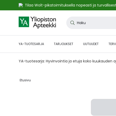
Tilaa Wolt-pikatoimituksella nopeasti ja turvallisest
Skip
to
Haku
Content
YA-TUOTESARJA
TARJOUKSET
UUTUUDET
TERV
YA-tuotesarja: Hyvinvointia ja etuja koko kuukauden 
Etusivu‎
Skip
to
the
end