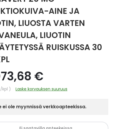
EKTIOKUIVA-AINE JA
OTIN, LIUOSTA VARTEN
VANEULA, LIUOTIN
TÄYTETYSSÄ RUISKUSSA 30
KPL
073,68 €
hinta
€
/kpl
Laske korvauksen suuruus
 ei ole myynnissä verkkoapteekissa.
Ei saatavilla apteekeissa