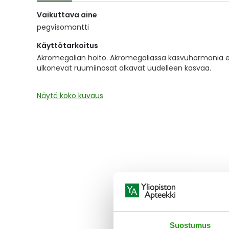
of
Vaikuttava aine
the
images
pegvisomantti
gallery
Käyttötarkoitus
Akromegalian hoito. Akromegaliassa kasvuhormonia eritt
ulkonevat ruumiinosat alkavat uudelleen kasvaa.
Näytä koko kuvaus
Suostumus