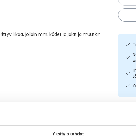
yy liikaa, jolloin mm. kädet ja jalat ja muutkin
T
N
a
I
L
O
Yksityiskohdat