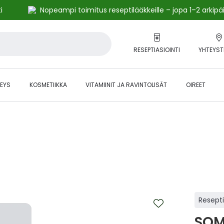
i
Nopeampi toimitus reseptilääkkeille – jopa 1–2 arkipä
RESEPTIASIOINTI
YHTEYST
EYS
KOSMETIIKKA
VITAMIINIT JA RAVINTOLISÄT
OIREET
alihintaiset tuotteet kanta-asiakkaille -24 % to klo 23.59 asti.
Resept
SOM