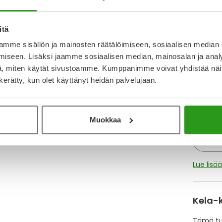
Varaa
itä
mme sisällön ja mainosten räätälöimiseen, sosiaalisen median
Katso k
iseen. Lisäksi jaamme sosiaalisen median, mainosalan ja analy
, miten käytät sivustoamme. Kumppanimme voivat yhdistää näitä t
n kerätty, kun olet käyttänyt heidän palvelujaan.
Y
Muistutt
tuotteet
Muokkaa
Lue lisä
Kela-
Tämä tuo