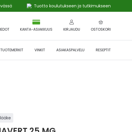
ivässä
Tuotto koulutukseen ja tutkimukseen
IEDOT
KANTA-ASIAKKUUS
KIRJAUDU
OSTOSKORI
TUOTEMERKIT
VINKIT
ASIAKASPALVELU
RESEPTIT
 🔥 *Katso tarkemmat ehdot
Hyödynnä
etu!
ilääke
AVERT 25 MG