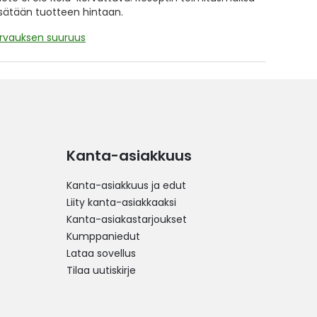
isätään tuotteen hintaan.
orvauksen suuruus
Kanta-asiakkuus
Kanta-asiakkuus ja edut
Liity kanta-asiakkaaksi
Kanta-asiakastarjoukset
Kumppaniedut
Lataa sovellus
Tilaa uutiskirje