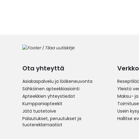
Ota yhteyttä
Verkko
Asiakaspalvelu ja lääkeneuvonta
Reseptilä
Sähköinen apteekkiasiointi
Yleistä v
Apteekkien yhteystiedot
Maksu- ja
Kumppaniapteekit
Toimitus
Jätä tuotetoive
Usein kys
Palautukset, peruutukset ja
Hallitse e
tuotereklamaatiot