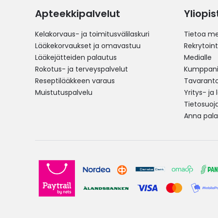
Apteekkipalvelut
Yliopi
Kelakorvaus- ja toimitusvälilaskuri
Tietoa me
Lääkekorvaukset ja omavastuu
Rekrytoint
Lääkejätteiden palautus
Medialle
Rokotus- ja terveyspalvelut
Kumppania
Reseptilääkkeen varaus
Tavarantoi
Muistutuspalvelu
Yritys- ja
Tietosuoj
Anna pala