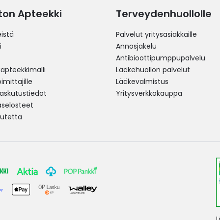
ston Apteekki
Terveydenhuollolle
istä
Palvelut yritysasiakkaille
i
Annosjakelu
Antibioottipumppupalvelu
pteekkimalli
Lääkehuollon palvelut
mittajille
Lääkevalmistus
 laskutustiedot
Yritysverkkokauppa
aselosteet
utetta
L