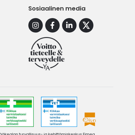
Sosiaalinen media
Instagram
Facebook
Linkedin
X
ääkealan turvallisuus- ja kehittämiskeskus Fimea