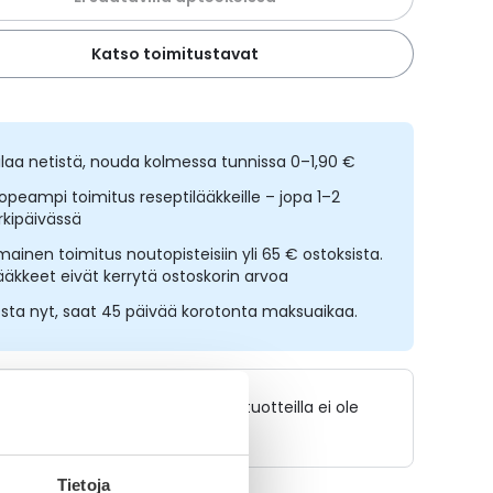
Katso toimitustavat
ilaa netistä, nouda kolmessa tunnissa 0–1,90 €
opeampi toimitus reseptilääkkeille – jopa 1–2
rkipäivässä
lmainen toimitus noutopisteisiin yli 65 € ostoksista.
ääkkeet eivät kerrytä ostoskorin arvoa
sta nyt, saat 45 päivää korotonta maksuaikaa.
Lääkkeillä ja reseptillä ostetuilla tuotteilla ei ole
palautusoikeutta.
Tietoja