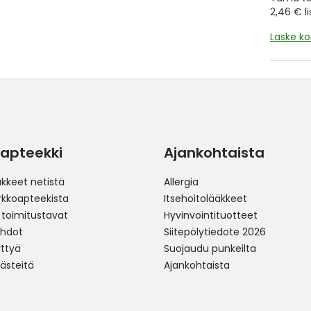
2,46 € l
Laske k
apteekki
Ajankohtaista
äkkeet netistä
Allergia
erkkoapteekista
Itsehoitolääkkeet
 toimitustavat
Hyvinvointituotteet
ehdot
Siitepölytiedote 2026
yttyä
Suojaudu punkeilta
västeitä
Ajankohtaista