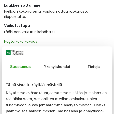
Lääkkeen ottaminen
Niellään kokonaisena, voidaan ottaa ruokailusta
riippumatta.
Vaikutustapa
Lääkkeen vaikutus kohdistuu
Näytä koko kuvaus
Lääkkeillä ja reseptillä ostetuilla tuotteilla ei ole
palautusoikeutta.
Suostumus
Yksityiskohdat
Tietoja
Tämä sivusto käyttää evästeitä
Varaa reseptilääke apteekkiin, maksa apteekissa
Käytämme evästeitä tarjoamamme sisällön ja mainosten
räätälöimiseen, sosiaalisen median ominaisuuksien
tukemiseen ja kävijämäärämme analysoimiseen. Lisäksi
Katso kaikki SOLIFENACIN KRKA-tuotteet
jaamme sosiaalisen median, mainosalan ja analytiikka-