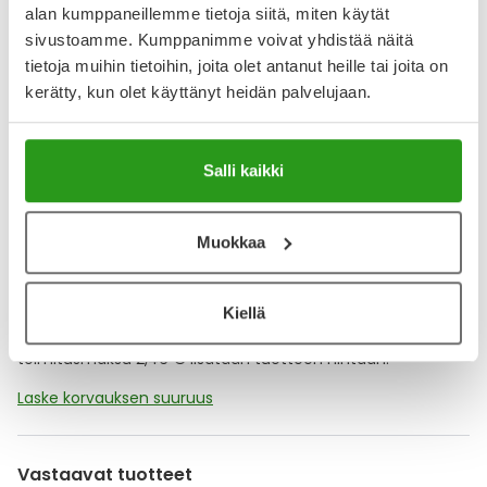
alan kumppaneillemme tietoja siitä, miten käytät
sivustoamme. Kumppanimme voivat yhdistää näitä
YA-muistuttaja
tietoja muihin tietoihin, joita olet antanut heille tai joita on
Muistuttajan avulla pidät huolen, että tilaat tarvitsemasi
kerätty, kun olet käyttänyt heidän palvelujaan.
tuotteet ajoissa, eivätkä ne lopu kesken.
Lisää tuote muistuttajaan
Salli kaikki
Lue lisää muistuttajasta
Muokkaa
Kela-korvattavuus ja reseptin toimitusmaksu
Kiellä
Tämä tuote ei ole Kela-korvattava. Reseptin
toimitusmaksu 2,46 € lisätään tuotteen hintaan.
Laske korvauksen suuruus
Vastaavat tuotteet