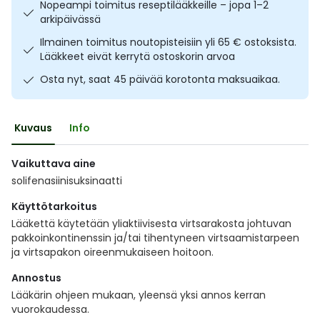
Nopeampi toimitus reseptilääkkeille – jopa 1–2
Ulkoilu
Vitamiinit
Syylät ja känsät
arkipäivässä
Ilmainen toimitus noutopisteisiin yli 65 € ostoksista.
Uni ja mieli
YA-tuotesarja
Täit
Lääkkeet eivät kerrytä ostoskorin arvoa
Osta nyt, saat 45 päivää korotonta maksuaikaa.
Vatsa
Ummetus
Kuvaus
Info
Yskä
Vaikuttava aine
Äänen käheys
solifenasiinisuksinaatti
Käyttötarkoitus
Lääkettä käytetään yliaktiivisesta virtsarakosta johtuvan
pakkoinkontinenssin ja/tai tihentyneen virtsaamistarpeen
ja virtsapakon oireenmukaiseen hoitoon.
Annostus
Lääkärin ohjeen mukaan, yleensä yksi annos kerran
vuorokaudessa.