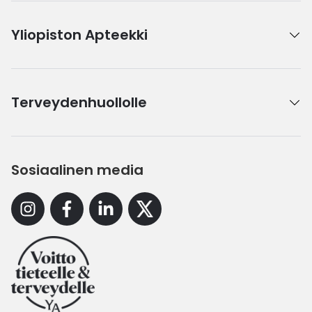
Yliopiston Apteekki
Terveydenhuollolle
Sosiaalinen media
Instagram
Facebook
Linkedin
X