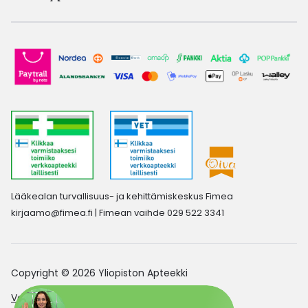
Lääkealan turvallisuus- ja kehittämiskeskus Fimea
kirjaamo@fimea.fi
| Fimean vaihde 029 522 3341
Copyright © 2026 Yliopiston Apteekki
Verkkoapteekin saavutettavuusseloste