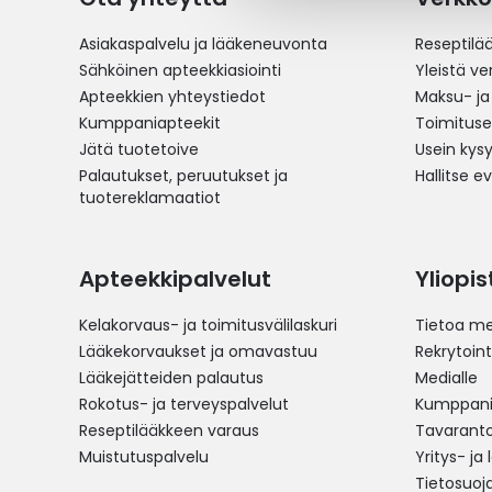
Asiakaspalvelu ja lääkeneuvonta
Reseptilä
Sähköinen apteekkiasiointi
Yleistä v
Apteekkien yhteystiedot
Maksu- ja
Kumppaniapteekit
Toimitus
Jätä tuotetoive
Usein kys
Palautukset, peruutukset ja
Hallitse e
tuotereklamaatiot
Apteekkipalvelut
Yliopi
Kelakorvaus- ja toimitusvälilaskuri
Tietoa me
Lääkekorvaukset ja omavastuu
Rekrytoint
Lääkejätteiden palautus
Medialle
Rokotus- ja terveyspalvelut
Kumppania
Reseptilääkkeen varaus
Tavarantoi
Muistutuspalvelu
Yritys- ja
Tietosuoj