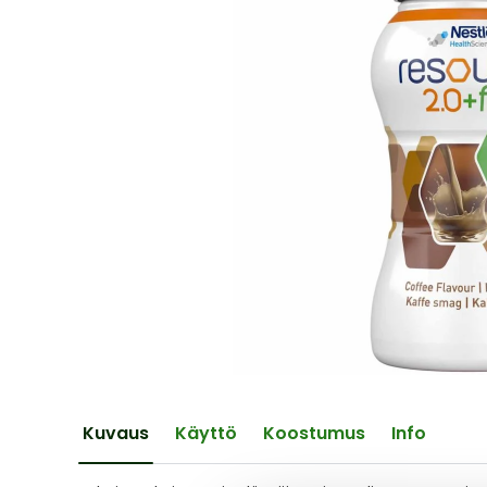
of
the
images
gallery
Skip
to
the
Kuvaus
Käyttö
Koostumus
Info
beginning
of