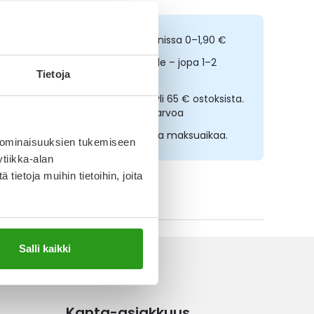
ilaa netistä, nouda kolmessa tunnissa 0–1,90 €
opeampi toimitus reseptilääkkeille – jopa 1–2
Tietoja
rkipäivässä
lmainen toimitus noutopisteisiin yli 65 € ostoksista.
ääkkeet eivät kerrytä ostoskorin arvoa
sta nyt, saat 45 päivää korotonta maksuaikaa.
 ominaisuuksien tukemiseen
tiikka-alan
ietoja muihin tietoihin, joita
ikki Resource 2,0 Fibre-tuotteet
Salli kaikki
Kanta-asiakkuus