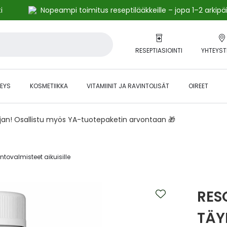
i
Nopeampi toimitus reseptilääkkeille – jopa 1–2 arkipä
RESEPTIASIOINTI
YHTEYST
EYS
KOSMETIIKKA
VITAMIINIT JA RAVINTOLISÄT
OIREET
ajan! Osallistu myös YA-tuotepaketin arvontaan 🎁
ntovalmisteet aikuisille‎
RESO
TÄY