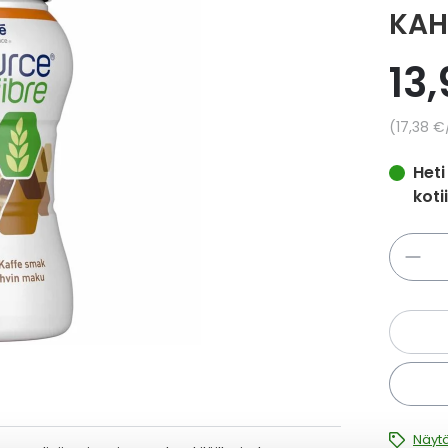
KAH
13
Yksikkö
17,38 €
Heti
koti
Määrä
Näytä