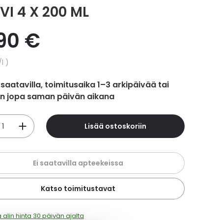
VI 4 X 200 ML
,90 €
hinta
/l
 saatavilla, toimitusaika 1–3 arkipäivää tai
in jopa saman päivän aikana
Lisää ostoskoriin
Ei saatavilla apteekeissa
Katso toimitustavat
 alin hinta 30 päivän ajalta