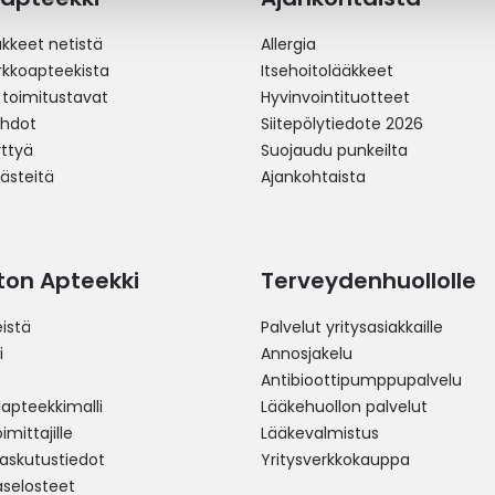
äkkeet netistä
Allergia
erkkoapteekista
Itsehoitolääkkeet
 toimitustavat
Hyvinvointituotteet
ehdot
Siitepölytiedote 2026
yttyä
Suojaudu punkeilta
västeitä
Ajankohtaista
ston Apteekki
Terveydenhuollolle
istä
Palvelut yritysasiakkaille
i
Annosjakelu
Antibioottipumppupalvelu
pteekkimalli
Lääkehuollon palvelut
mittajille
Lääkevalmistus
 laskutustiedot
Yritysverkkokauppa
aselosteet