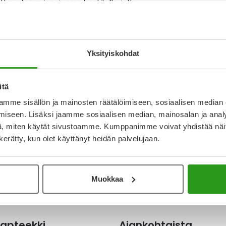
tava lisäravinnejuoma henkilöille, jotka
ce 2.0 Fibre on proteiinirikas juoma, joka sisältää
apainoa sekä tasapainottaa vatsan toimintaa.
T
ston infektioiden riskiä sekä
N
Yksityiskohdat
a
I
L
itä
O
mme sisällön ja mainosten räätälöimiseen, sosiaalisen median
iseen. Lisäksi jaamme sosiaalisen median, mainosalan ja analy
, miten käytät sivustoamme. Kumppanimme voivat yhdistää näitä t
n kerätty, kun olet käyttänyt heidän palvelujaan.
Katso ka
Muokkaa
apteekki
Ajankohtaista