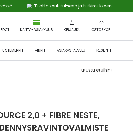
ivässä
Tuotto koulutukseen ja tutkimukseen
IEDOT
KANTA-ASIAKKUUS
KIRJAUDU
OSTOSKORI
TUOTEMERKIT
VINKIT
ASIAKASPALVELU
RESEPTIT
Tutustu etuihin!
URCE 2,0 + FIBRE NESTE,
DENNYSRAVINTOVALMISTE