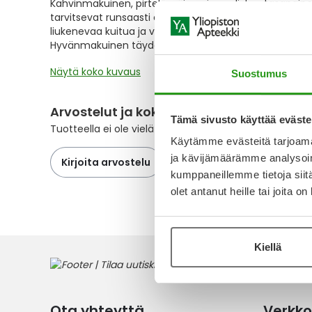
Kahvinmakuinen, pirtelömäinen ja suolistoa tasapainot
the
tarvitsevat runsaasti energiaa ja ravintoaineita. Resour
images
liukenevaa kuitua ja vahvistaa suoliston bakteeritas
gallery
Hyvänmakuinen täydennysravintojuoma vähentää suoli
Näytä koko kuvaus
Suostumus
Arvostelut ja kokemuksia
Tämä sivusto käyttää eväste
Tuotteella ei ole vielä yhtään arvostelua.
Käytämme evästeitä tarjoama
ja kävijämäärämme analysoim
Kirjoita arvostelu
kumppaneillemme tietoja siitä
olet antanut heille tai joita o
Kiellä
Ota yhteyttä
Verkko