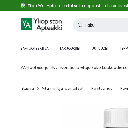
Tilaa Wolt-pikatoimituksella nopeasti ja turvallisest
Skip
to
Haku
Content
YA-TUOTESARJA
TARJOUKSET
UUTUUDET
TERV
YA-tuotesarja: Hyvinvointia ja etuja koko kuukauden 
Etusivu‎
Vitamiinit ja ravintolisät‎
Ravitsemus‎
Ravi
Skip
to
the
end