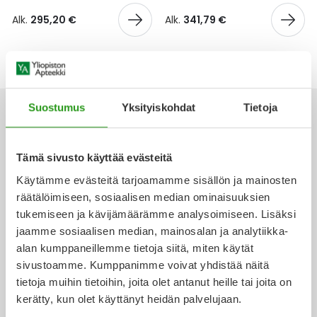
Yleis
Alk.
295,20 €
Alk.
341,79 €
Lapset
Vartalon ihonhoito
Nesteytysvalmisteet
Kurkkukipu
Virts
Umme
Matkailu
YA-tuotesarja
Omega-3 ja rasvahapot
Lihas- ja nivelkipu
Virts
Vitam
Raskaus, äitiys ja vauvan hoito
Proteiini ja muut lisäravinteet
Närästys
Suostumus
Yksityiskohdat
Tietoja
Silmät, korvat ja nenä
Rauta ja rautalisät
Peräpukamat
Tämä sivusto käyttää evästeitä
Ota yhteyttä
Käytämme evästeitä tarjoamamme sisällön ja mainosten
Suunhoito
Ravitsemus
Päänsärky
räätälöimiseen, sosiaalisen median ominaisuuksien
tukemiseen ja kävijämäärämme analysoimiseen. Lisäksi
Sydän ja verenkierto
Sinkki
Ripuli
jaamme sosiaalisen median, mainosalan ja analytiikka-
Verkkoapteekki
alan kumppaneillemme tietoja siitä, miten käytät
Testit, mittarit ja laitteet
Ubikinoni - koentsyymi Q10
Suun kuivuminen
sivustoamme. Kumppanimme voivat yhdistää näitä
tietoja muihin tietoihin, joita olet antanut heille tai joita on
Tupakoinnin lopettaminen
Urheilu ja tarvikkeet
Syyhy
kerätty, kun olet käyttänyt heidän palvelujaan.
Ajankohtaista