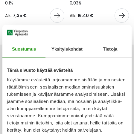
Yleis
0,1%
0,03%
Lapset
Vartalon ihonhoito
Nesteytysvalmisteet
Kurkkukipu
Virts
Alk.
7,35 €
Alk.
16,40 €
Umme
Matkailu
YA-tuotesarja
Omega-3 ja rasvahapot
Lihas- ja nivelkipu
Virts
Vitam
Raskaus, äitiys ja vauvan hoito
Proteiini ja muut lisäravinteet
Närästys
Suostumus
Yksityiskohdat
Tietoja
Silmät, korvat ja nenä
Rauta ja rautalisät
Peräpukamat
Tämä sivusto käyttää evästeitä
Suunhoito
Ravitsemus
Päänsärky
Ota yhteyttä
Käytämme evästeitä tarjoamamme sisällön ja mainosten
räätälöimiseen, sosiaalisen median ominaisuuksien
Sydän ja verenkierto
Sinkki
Ripuli
tukemiseen ja kävijämäärämme analysoimiseen. Lisäksi
jaamme sosiaalisen median, mainosalan ja analytiikka-
Verkkoapteekki
alan kumppaneillemme tietoja siitä, miten käytät
Testit, mittarit ja laitteet
Ubikinoni - koentsyymi Q10
Suun kuivuminen
sivustoamme. Kumppanimme voivat yhdistää näitä
tietoja muihin tietoihin, joita olet antanut heille tai joita on
Tupakoinnin lopettaminen
Urheilu ja tarvikkeet
Syyhy
kerätty, kun olet käyttänyt heidän palvelujaan.