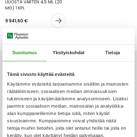
Yleis
LIUOSTA VARTEN 4,5 ML (20
MG) 1 KPL
Lapset
Vartalon ihonhoito
Nesteytysvalmisteet
Kurkkukipu
Virts
Umme
9 941,60 €
Matkailu
YA-tuotesarja
Omega-3 ja rasvahapot
Lihas- ja nivelkipu
Virts
Vitam
Raskaus, äitiys ja vauvan hoito
Proteiini ja muut lisäravinteet
Närästys
Suostumus
Yksityiskohdat
Tietoja
Silmät, korvat ja nenä
Rauta ja rautalisät
Peräpukamat
Tämä sivusto käyttää evästeitä
Suunhoito
Ravitsemus
Päänsärky
Käytämme evästeitä tarjoamamme sisällön ja mainosten
Ota yhteyttä
räätälöimiseen, sosiaalisen median ominaisuuksien
Sydän ja verenkierto
Sinkki
Ripuli
tukemiseen ja kävijämäärämme analysoimiseen. Lisäksi
jaamme sosiaalisen median, mainosalan ja analytiikka-
Testit, mittarit ja laitteet
Ubikinoni - koentsyymi Q10
Suun kuivuminen
alan kumppaneillemme tietoja siitä, miten käytät
Verkkoapteekki
sivustoamme. Kumppanimme voivat yhdistää näitä
Tupakoinnin lopettaminen
Urheilu ja tarvikkeet
Syyhy
tietoja muihin tietoihin, joita olet antanut heille tai joita on
kerätty, kun olet käyttänyt heidän palvelujaan.