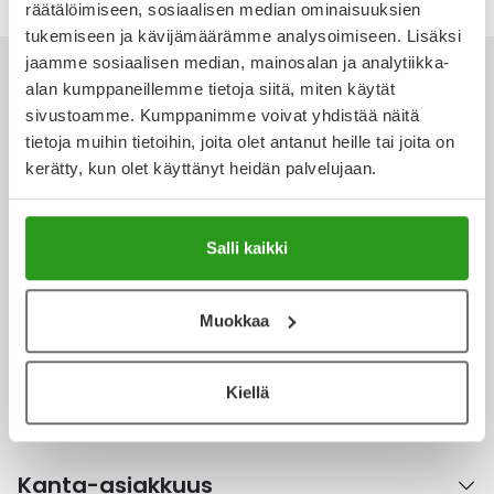
räätälöimiseen, sosiaalisen median ominaisuuksien
Ulkoilu
Vitamiinit
Syylät ja känsät
tukemiseen ja kävijämäärämme analysoimiseen. Lisäksi
jaamme sosiaalisen median, mainosalan ja analytiikka-
Uni ja mieli
YA-tuotesarja
Täit
alan kumppaneillemme tietoja siitä, miten käytät
sivustoamme. Kumppanimme voivat yhdistää näitä
Vatsa
Ummetus
tietoja muihin tietoihin, joita olet antanut heille tai joita on
Ota yhteyttä
kerätty, kun olet käyttänyt heidän palvelujaan.
Yskä
Salli kaikki
Äänen käheys
Verkkoapteekki
Muokkaa
Ajankohtaista
Kiellä
Kanta-asiakkuus