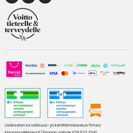
Lääkealan turvallisuus- ja kehittämiskeskus Fimea
kirjaamo@fimea.fi
| Fimean vaihde 029 522 3341