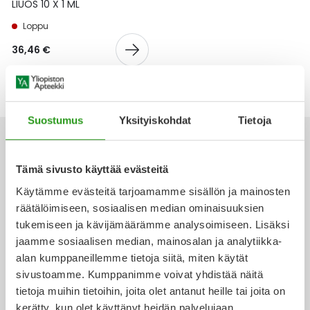
Yleis
LIUOS 10 X 1 ML
Loppu
Lapset
Vartalon ihonhoito
Nesteytysvalmisteet
Kurkkukipu
Virts
Umme
36,46 €
Matkailu
YA-tuotesarja
Omega-3 ja rasvahapot
Lihas- ja nivelkipu
Virts
Vitam
Raskaus, äitiys ja vauvan hoito
Proteiini ja muut lisäravinteet
Närästys
Suostumus
Yksityiskohdat
Tietoja
Silmät, korvat ja nenä
Rauta ja rautalisät
Peräpukamat
Tämä sivusto käyttää evästeitä
Suunhoito
Ravitsemus
Päänsärky
Käytämme evästeitä tarjoamamme sisällön ja mainosten
Ota yhteyttä
räätälöimiseen, sosiaalisen median ominaisuuksien
Sydän ja verenkierto
Sinkki
Ripuli
tukemiseen ja kävijämäärämme analysoimiseen. Lisäksi
jaamme sosiaalisen median, mainosalan ja analytiikka-
Testit, mittarit ja laitteet
Ubikinoni - koentsyymi Q10
Suun kuivuminen
alan kumppaneillemme tietoja siitä, miten käytät
Verkkoapteekki
sivustoamme. Kumppanimme voivat yhdistää näitä
Tupakoinnin lopettaminen
Urheilu ja tarvikkeet
Syyhy
tietoja muihin tietoihin, joita olet antanut heille tai joita on
kerätty, kun olet käyttänyt heidän palvelujaan.