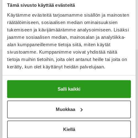
RATIOPHARM 20/10 MG
Tämä sivusto käyttää evästeitä
DEPOTTABLETTI 30 FOL
Ulkoilu
Vitamiinit
Syylät ja känsät
Käytämme evästeitä tarjoamamme sisällön ja mainosten
52,29 €
räätälöimiseen, sosiaalisen median ominaisuuksien
Uni ja mieli
YA-tuotesarja
Täit
tukemiseen ja kävijämäärämme analysoimiseen. Lisäksi
jaamme sosiaalisen median, mainosalan ja analytiikka-
Vatsa
Ummetus
alan kumppaneillemme tietoja siitä, miten käytät
sivustoamme. Kumppanimme voivat yhdistää näitä
Yskä
tietoja muihin tietoihin, joita olet antanut heille tai joita on
kerätty, kun olet käyttänyt heidän palvelujaan.
Äänen käheys
Ota yhteyttä
Salli kaikki
Muokkaa
Verkkoapteekki
Kiellä