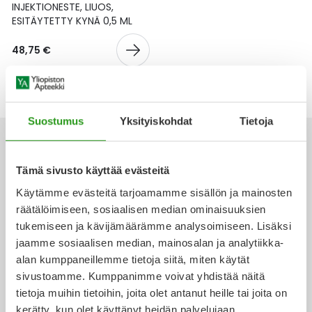
Yleis
INJEKTIONESTE, LIUOS,
ESITÄYTETTY KYNÄ 0,5 ML
Lapset
Vartalon ihonhoito
Nesteytysvalmisteet
Kurkkukipu
Virts
Umme
48,75 €
Matkailu
YA-tuotesarja
Omega-3 ja rasvahapot
Lihas- ja nivelkipu
Virts
Vitam
Raskaus, äitiys ja vauvan hoito
Proteiini ja muut lisäravinteet
Närästys
Suostumus
Yksityiskohdat
Tietoja
Silmät, korvat ja nenä
Rauta ja rautalisät
Peräpukamat
Tämä sivusto käyttää evästeitä
Suunhoito
Ravitsemus
Päänsärky
Käytämme evästeitä tarjoamamme sisällön ja mainosten
Ota yhteyttä
räätälöimiseen, sosiaalisen median ominaisuuksien
Sydän ja verenkierto
Sinkki
Ripuli
tukemiseen ja kävijämäärämme analysoimiseen. Lisäksi
jaamme sosiaalisen median, mainosalan ja analytiikka-
Testit, mittarit ja laitteet
Ubikinoni - koentsyymi Q10
Suun kuivuminen
alan kumppaneillemme tietoja siitä, miten käytät
Verkkoapteekki
sivustoamme. Kumppanimme voivat yhdistää näitä
Tupakoinnin lopettaminen
Urheilu ja tarvikkeet
Syyhy
tietoja muihin tietoihin, joita olet antanut heille tai joita on
kerätty, kun olet käyttänyt heidän palvelujaan.