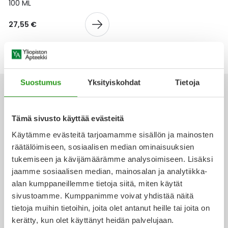
Yleis
100 ML
Lapset
Vartalon ihonhoito
Nesteytysvalmisteet
Kurkkukipu
Virts
27,55 €
Umme
Matkailu
YA-tuotesarja
Omega-3 ja rasvahapot
Lihas- ja nivelkipu
Virts
Vitam
Raskaus, äitiys ja vauvan hoito
Proteiini ja muut lisäravinteet
Närästys
Suostumus
Yksityiskohdat
Tietoja
Silmät, korvat ja nenä
Rauta ja rautalisät
Peräpukamat
Tämä sivusto käyttää evästeitä
Ota yhteyttä
Suunhoito
Ravitsemus
Päänsärky
Käytämme evästeitä tarjoamamme sisällön ja mainosten
räätälöimiseen, sosiaalisen median ominaisuuksien
Sydän ja verenkierto
Sinkki
Ripuli
tukemiseen ja kävijämäärämme analysoimiseen. Lisäksi
jaamme sosiaalisen median, mainosalan ja analytiikka-
Verkkoapteekki
alan kumppaneillemme tietoja siitä, miten käytät
Testit, mittarit ja laitteet
Ubikinoni - koentsyymi Q10
Suun kuivuminen
sivustoamme. Kumppanimme voivat yhdistää näitä
tietoja muihin tietoihin, joita olet antanut heille tai joita on
Tupakoinnin lopettaminen
Urheilu ja tarvikkeet
Syyhy
kerätty, kun olet käyttänyt heidän palvelujaan.