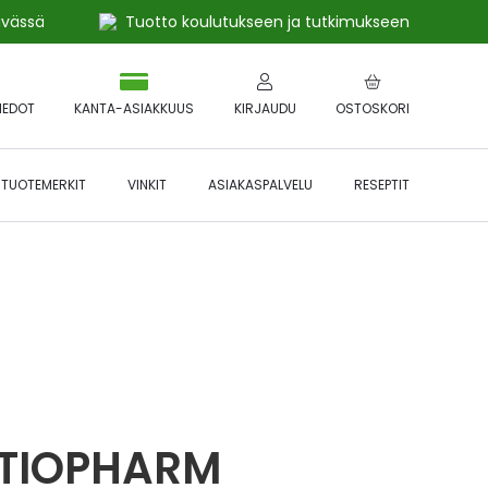
ivässä
Tuotto koulutukseen ja tutkimukseen
IEDOT
KANTA-ASIAKKUUS
KIRJAUDU
OSTOSKORI
TUOTEMERKIT
VINKIT
ASIAKASPALVELU
RESEPTIT
 🔥 *Katso tarkemmat ehdot
Hyödynnä
etu!
ATIOPHARM