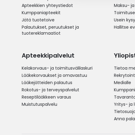
Apteekkien yhteystiedot
Maksu- ja
Kumppaniapteekit
Toimitus
Jätä tuotetoive
Usein kys
Palautukset, peruutukset ja
Hallitse e
tuotereklamaatiot
Apteekkipalvelut
Yliopi
Kelakorvaus- ja toimitusvälilaskuri
Tietoa me
Lääkekorvaukset ja omavastuu
Rekrytoint
Lääkejätteiden palautus
Medialle
Rokotus- ja terveyspalvelut
Kumppania
Reseptilääkkeen varaus
Tavarantoi
Muistutuspalvelu
Yritys- ja
Tietosuoj
Anna pala