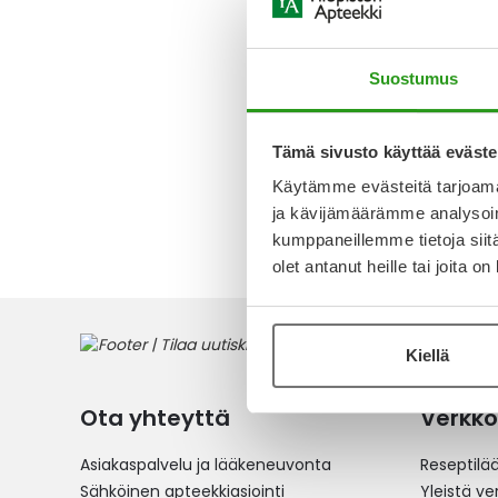
RATIOP
ARIPIPR
TABLETT
Suostumus
Alk.
4,9
Tämä sivusto käyttää eväste
Käytämme evästeitä tarjoama
4
tuotet
ja kävijämäärämme analysoim
kumppaneillemme tietoja siitä
olet antanut heille tai joita o
Kiellä
Ota yhteyttä
Verkko
Asiakaspalvelu ja lääkeneuvonta
Reseptilä
Sähköinen apteekkiasiointi
Yleistä v