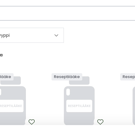
kettä
yyppi
ta
ilääke
Reseptilääke
Resep
RAZOLE
ARIPIPRAZOLE
ARIPI