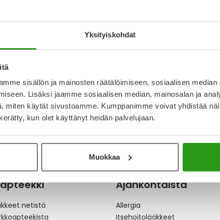
HARM
RATIOPHARM
RATIO
AZOLE RATIOPHARM
ARIPIPRAZOLE RATIOPHARM
ARIPIP
I 10MG
TABLETTI 15MG
TABLET
Yksityiskohdat
4 €
Alk.
4,62 €
Alk.
7,1
itä
mme sisällön ja mainosten räätälöimiseen, sosiaalisen median
ta
iseen. Lisäksi jaamme sosiaalisen median, mainosalan ja analy
, miten käytät sivustoamme. Kumppanimme voivat yhdistää näitä t
n kerätty, kun olet käyttänyt heidän palvelujaan.
Muokkaa
apteekki
Ajankohtaista
äkkeet netistä
Allergia
erkkoapteekista
Itsehoitolääkkeet