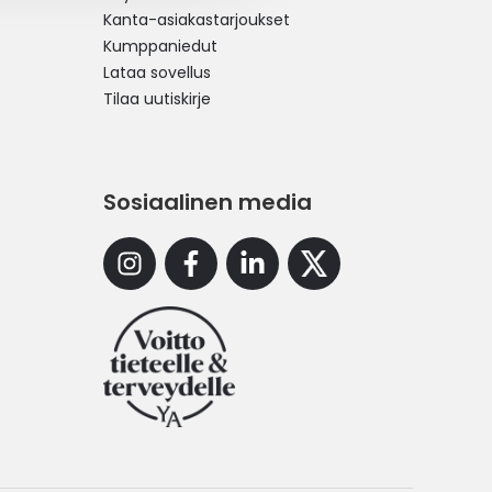
Kanta-asiakastarjoukset
Kumppaniedut
Lataa sovellus
Tilaa uutiskirje
Sosiaalinen media
Instagram
Facebook
Linkedin
X