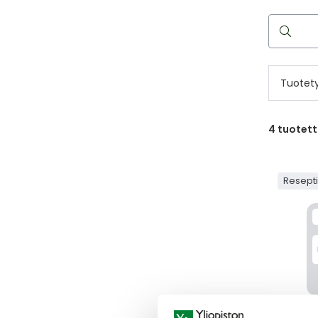
Hae
reseptilää
Tuotet
4
tuotet
Resept
ARIPIP