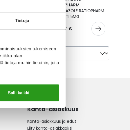
PHARM
RATIOPHARM
RAZOLE RATIOPHARM
ARIPIPRAZOLE RATIOPHARM
TI 30MG
TABLETTI 5MG
Tietoja
6 €
Alk.
5,41 €
Järjestä
 ominaisuuksien tukemiseen
Järjestä
tiikka-alan
ietoja muihin tietoihin, joita
Salli kaikki
Kanta-asiakkuus
Kanta-asiakkuus ja edut
Liity kanta-asiakkaaksi