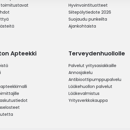
 toimitustavat
Hyvinvointituotteet
ehdot
Siitepölytiedote 2026
yttyä
Suojaudu punkeilta
västeitä
Ajankohtaista
ston Apteekki
Terveydenhuollolle
istä
Palvelut yritysasiakkaille
i
Annosjakelu
Antibioottipumppupalvelu
pteekkimalli
Lääkehuollon palvelut
mittajille
Lääkevalmistus
 laskutustiedot
Yritysverkkokauppa
aselosteet
utetta