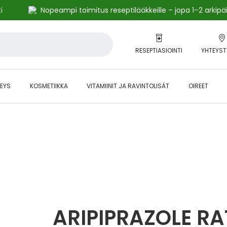
i
Nopeampi toimitus reseptilääkkeille – jopa 1–2 arkipä
RESEPTIASIOINTI
YHTEYST
EYS
KOSMETIIKKA
VITAMIINIT JA RAVINTOLISÄT
OIREET
alihintaiset tuotteet kanta-asiakkaille -24 % to klo 23.59 asti.
ARIPIPRAZOLE R