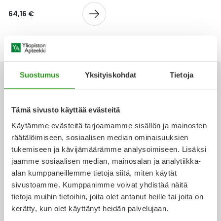
Yleis
64,16 €
Lapset
Vartalon ihonhoito
Nesteytysvalmisteet
Kurkkukipu
Virts
Umme
Matkailu
YA-tuotesarja
Omega-3 ja rasvahapot
Lihas- ja nivelkipu
Virts
Vitam
Raskaus, äitiys ja vauvan hoito
Proteiini ja muut lisäravinteet
Närästys
Suostumus
Yksityiskohdat
Tietoja
Silmät, korvat ja nenä
Rauta ja rautalisät
Peräpukamat
Tämä sivusto käyttää evästeitä
Ota yhteyttä
Käytämme evästeitä tarjoamamme sisällön ja mainosten
Suunhoito
Ravitsemus
Päänsärky
räätälöimiseen, sosiaalisen median ominaisuuksien
tukemiseen ja kävijämäärämme analysoimiseen. Lisäksi
Sydän ja verenkierto
Sinkki
Ripuli
jaamme sosiaalisen median, mainosalan ja analytiikka-
Verkkoapteekki
alan kumppaneillemme tietoja siitä, miten käytät
Testit, mittarit ja laitteet
Ubikinoni - koentsyymi Q10
Suun kuivuminen
sivustoamme. Kumppanimme voivat yhdistää näitä
tietoja muihin tietoihin, joita olet antanut heille tai joita on
Tupakoinnin lopettaminen
Urheilu ja tarvikkeet
Syyhy
kerätty, kun olet käyttänyt heidän palvelujaan.
Ajankohtaista