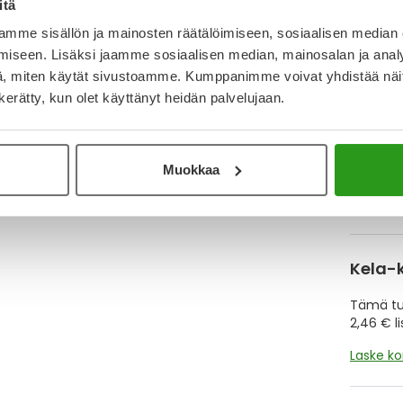
itä
mme sisällön ja mainosten räätälöimiseen, sosiaalisen median
iseen. Lisäksi jaamme sosiaalisen median, mainosalan ja analy
Y
, miten käytät sivustoamme. Kumppanimme voivat yhdistää näitä t
Muistutt
n kerätty, kun olet käyttänyt heidän palvelujaan.
tuotteet
Muokkaa
Lue lisä
Kela-
Tämä tuo
2,46 € l
Laske k