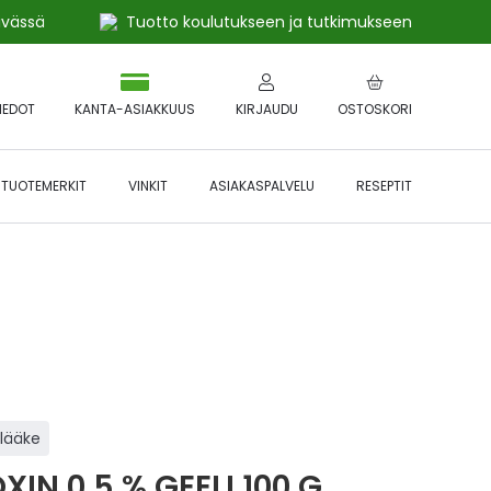
ivässä
Tuotto koulutukseen ja tutkimukseen
IEDOT
KANTA-ASIAKKUUS
KIRJAUDU
OSTOSKORI
TUOTEMERKIT
VINKIT
ASIAKASPALVELU
RESEPTIT
 🔥 *Katso tarkemmat ehdot
Hyödynnä
etu!
ilääke
XIN 0,5 % GEELI 100 G