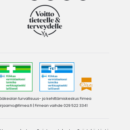
ääkealan turvallisuus- ja kehittämiskeskus Fimea
irjaamo@fimea.fi
| Fimean vaihde 029 522 3341