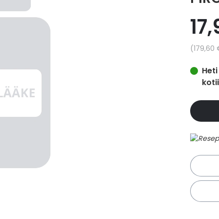
17
Yksikkö
179,60 
Heti
koti