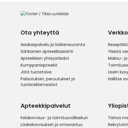
Ota yhteyttä
Verkko
Asiakaspalvelu ja lääkeneuvonta
Reseptilä
Sähköinen apteekkiasiointi
Yleistä v
Apteekkien yhteystiedot
Maksu- ja
Kumppaniapteekit
Toimitus
Jätä tuotetoive
Usein kys
Palautukset, peruutukset ja
Hallitse e
tuotereklamaatiot
Apteekkipalvelut
Yliopi
Kelakorvaus- ja toimitusvälilaskuri
Tietoa me
Lääkekorvaukset ja omavastuu
Rekrytoint