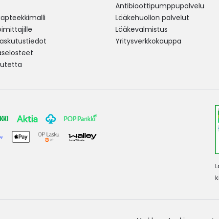
Antibioottipumppupalvelu
pteekkimalli
Lääkehuollon palvelut
mittajille
Lääkevalmistus
 laskutustiedot
Yritysverkkokauppa
aselosteet
utetta
L
k