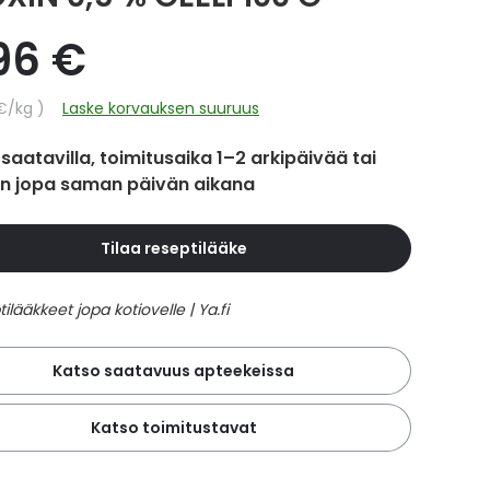
,96 €
hinta
€
/kg
Laske korvauksen suuruus
 saatavilla, toimitusaika 1–2 arkipäivää tai
in jopa saman päivän aikana
Tilaa reseptilääke
Katso saatavuus apteekeissa
Katso toimitustavat