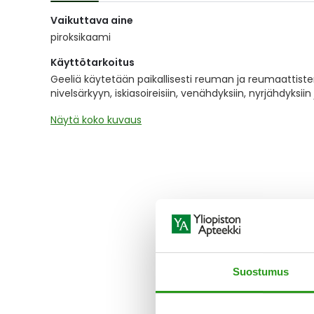
of
Vaikuttava aine
the
images
piroksikaami
gallery
Käyttötarkoitus
Geeliä käytetään paikallisesti reuman ja reumaattist
nivelsärkyyn, iskiasoireisiin, venähdyksiin, nyrjähdyksiin ja
Näytä koko kuvaus
Suostumus