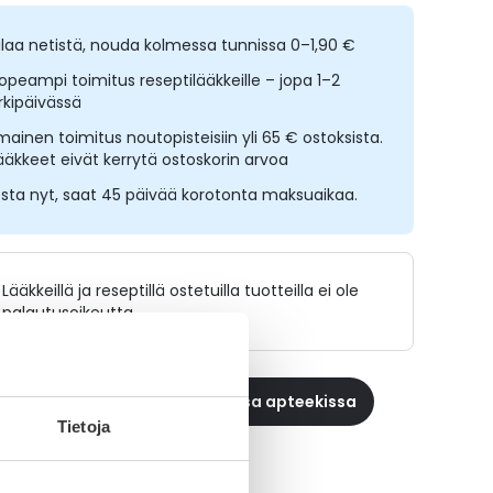
ilaa netistä, nouda kolmessa tunnissa 0–1,90 €
opeampi toimitus reseptilääkkeille – jopa 1–2
rkipäivässä
lmainen toimitus noutopisteisiin yli 65 € ostoksista.
ääkkeet eivät kerrytä ostoskorin arvoa
sta nyt, saat 45 päivää korotonta maksuaikaa.
Lääkkeillä ja reseptillä ostetuilla tuotteilla ei ole
palautusoikeutta.
 reseptilääke apteekkiin, maksa apteekissa
Tietoja
ikki PIROXIN-tuotteet