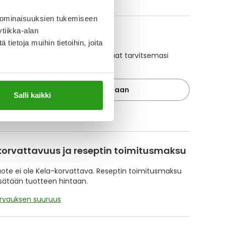
 ominaisuuksien tukemiseen
tiikka-alan
A-muistuttaja
ietoja muihin tietoihin, joita
ajan avulla pidät huolen, että tilaat tarvitsemasi
 ajoissa, eivätkä ne lopu kesken.
Lisää tuote muistuttajaan
Salli kaikki
ä muistuttajasta
korvattavuus ja reseptin toimitusmaksu
te ei ole Kela-korvattava. Reseptin toimitusmaksu
isätään tuotteen hintaan.
orvauksen suuruus