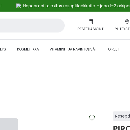
i
Nopeampi toimitus reseptilääkkeille – jopa 1–2 arkipä
RESEPTIASIOINTI
YHTEYST
EYS
KOSMETIIKKA
VITAMIINIT JA RAVINTOLISÄT
OIREET
alihintaiset tuotteet kanta-asiakkaille -24 % to klo 23.59 asti.
Resept
PIRO