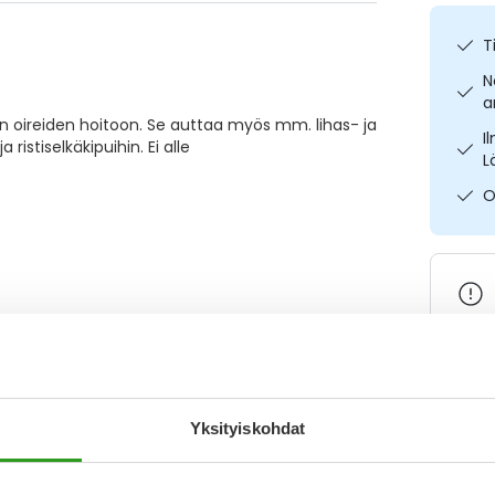
T
N
a
en oireiden hoitoon. Se auttaa myös mm. lihas- ja
I
 ristiselkäkipuihin. Ei alle
L
O
Varaa
Yksityiskohdat
Katso ka