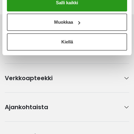
Salli kaikki
Muokkaa
Kiellä
Ota yhteyttä
Verkkoapteekki
Ajankohtaista