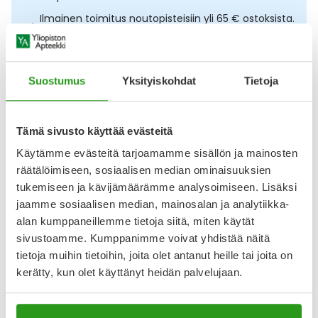
Ulkoilu
Vitamiinit
Syylät ja känsät
Ilmainen toimitus noutopisteisiin yli 65 € ostoksista.
Lääkkeet eivät kerrytä ostoskorin arvoa
Uni ja mieli
YA-tuotesarja
Täit
Osta nyt, saat 45 päivää korotonta maksuaikaa.
Suostumus
Yksityiskohdat
Tietoja
Vatsa
Ummetus
Kuvaus
Käyttö
Koostumus
Info
Yskä
Tämä sivusto käyttää evästeitä
Vaihdettavat hygieniset filtterit NenäFriida-laitteeseen.
Filtterin ansiosta mitkään bakteerit tai ainesosat eivät
Käytämme evästeitä tarjoamamme sisällön ja mainosten
Äänen käheys
pääse ylös letkuun ja sitä kautta käyttäjään. CE-merkitty
räätälöimiseen, sosiaalisen median ominaisuuksien
lääkinnällinen laite. Valmistaja Fridababy LLC US.
tukemiseen ja kävijämäärämme analysoimiseen. Lisäksi
jaamme sosiaalisen median, mainosalan ja analytiikka-
Arvostelut ja kokemuksia
alan kumppaneillemme tietoja siitä, miten käytät
Tuotteella ei ole vielä yhtään arvostelua.
sivustoamme. Kumppanimme voivat yhdistää näitä
tietoja muihin tietoihin, joita olet antanut heille tai joita on
Kirjoita arvostelu
kerätty, kun olet käyttänyt heidän palvelujaan.
Katso kaikki Nenäfriida-tuotteet