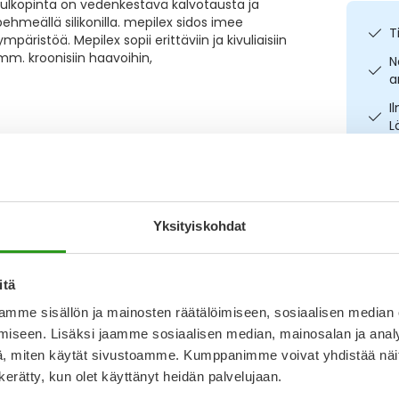
 ulkopinta on vedenkestävä kalvotausta ja
hmeällä silikonilla. mepilex sidos imee
T
ristöä. Mepilex sopii erittäviin ja kivuliaisiin
 mm. kroonisiin haavoihin,
N
a
I
L
O
Kirjoita arvostelu
Yksityiskohdat
Katso ka
6.6.2025
itä
on hoitoon. Se ei tartu ja lievittää kipua.
mme sisällön ja mainosten räätälöimiseen, sosiaalisen median
iseen. Lisäksi jaamme sosiaalisen median, mainosalan ja analy
, miten käytät sivustoamme. Kumppanimme voivat yhdistää näitä t
7.3.2025
n kerätty, kun olet käyttänyt heidän palvelujaan.