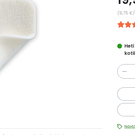
Yksikkö
9,75 €
/
Heti
koti
Määrä
Näytä