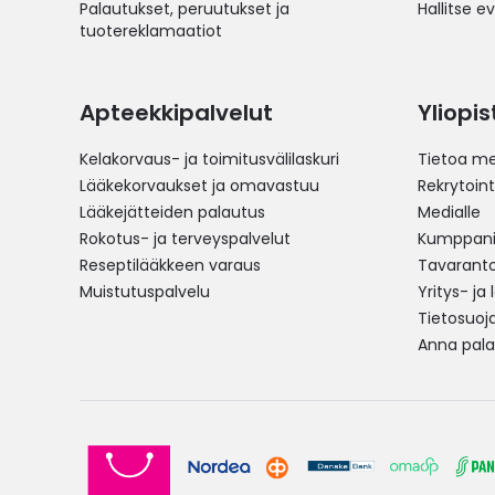
Palautukset, peruutukset ja
Hallitse e
tuotereklamaatiot
Apteekkipalvelut
Yliopi
Kelakorvaus- ja toimitusvälilaskuri
Tietoa me
Lääkekorvaukset ja omavastuu
Rekrytoint
Lääkejätteiden palautus
Medialle
Rokotus- ja terveyspalvelut
Kumppania
Reseptilääkkeen varaus
Tavarantoi
Muistutuspalvelu
Yritys- ja
Tietosuoj
Anna pala