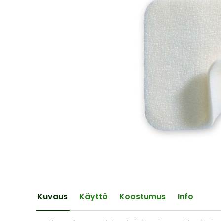
of
the
images
gallery
Skip
to
the
Kuvaus
Käyttö
Koostumus
Info
beginning
of