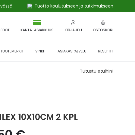
ivässä
Tuotto koulutukseen ja tutkimukseen
IEDOT
KANTA-ASIAKKUUS
KIRJAUDU
OSTOSKORI
TUOTEMERKIT
VINKIT
ASIAKASPALVELU
RESEPTIT
Tutustu etuihin!
ILEX 10X10CM 2 KPL
,50 €