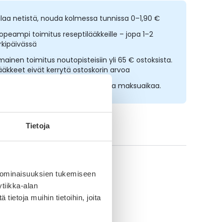
ilaa netistä, nouda kolmessa tunnissa 0–1,90 €
opeampi toimitus reseptilääkkeille – jopa 1–2
rkipäivässä
lmainen toimitus noutopisteisiin yli 65 € ostoksista.
ääkkeet eivät kerrytä ostoskorin arvoa
sta nyt, saat 45 päivää korotonta maksuaikaa.
Tietoja
ikki Mölnlycke-tuotteet
 ominaisuuksien tukemiseen
tiikka-alan
ietoja muihin tietoihin, joita