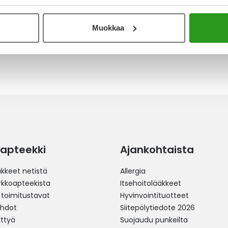
 mutta halusin nähdä miten parantunut niin
kaukselta. Rikkeymä oli taitekohdassa, silti
Muokkaa
apteekki
Ajankohtaista
äkkeet netistä
Allergia
erkkoapteekista
Itsehoitolääkkeet
 toimitustavat
Hyvinvointituotteet
ehdot
Siitepölytiedote 2026
yttyä
Suojaudu punkeilta