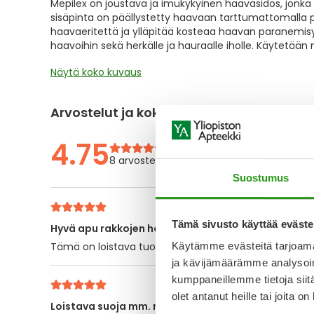
Mepilex on joustava ja imukykyinen haavasidos, jonka
the
sisäpinta on päällystetty haavaan tarttumattomalla pe
images
haavaeritettä ja ylläpitää kosteaa haavan paranemisympä
gallery
haavoihin sekä herkälle ja hauraalle iholle. Käytetään
Näytä koko kuvaus
Arvostelut ja kokemuksia
4.75
8 arvostelua
Suostumus
Tämä sivusto käyttää eväste
Hyvä apu rakkojen hoitoon
Tämä on loistava tuote esim kantapään puhjeenneen rak
Käytämme evästeitä tarjoama
ja kävijämäärämme analysoim
kumppaneillemme tietoja siitä
olet antanut heille tai joita o
Loistava suoja mm. rikkeymään