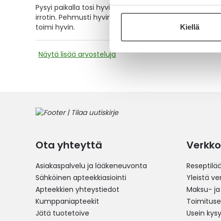
Pysyi paikalla tosi hyvin 6vrk, varmaan pidempäänkin
irrotin. Pehmusti hyvin vaatteiden painautumiselta/han
toimi hyvin.
Kiellä
Näytä lisää arvosteluja
Ota yhteyttä
Verkko
Asiakaspalvelu ja lääkeneuvonta
Reseptilä
Sähköinen apteekkiasiointi
Yleistä v
Apteekkien yhteystiedot
Maksu- ja
Kumppaniapteekit
Toimitus
Jätä tuotetoive
Usein kys