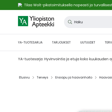
Tilaa Wolt-pikatoimituksella nopeasti ja turvallisest
Skip
to
Haku
Content
YA-TUOTESARJA
TARJOUKSET
UUTUUDET
TERV
YA-tuotesarja: Hyvinvointia ja etuja koko kuukauden 
Etusivu‎
Terveys‎
Ensiapu ja haavanhoito‎
Haavasid
Skip
to
the
end