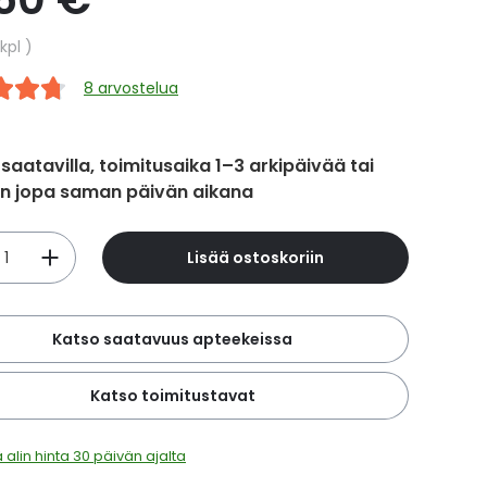
hinta
kpl
8 arvostelua
 saatavilla, toimitusaika 1–3 arkipäivää tai
in jopa saman päivän aikana
Lisää ostoskoriin
Katso saatavuus apteekeissa
Katso toimitustavat
 alin hinta 30 päivän ajalta