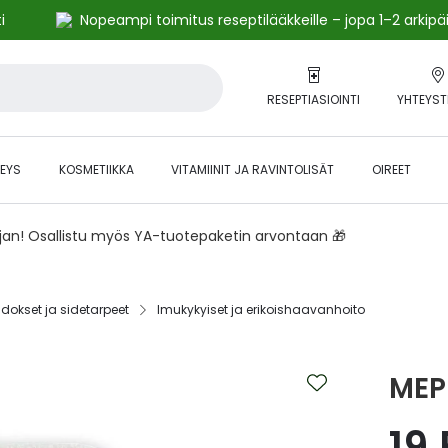
i
Nopeampi toimitus reseptilääkkeille – jopa 1–2 arkipä
RESEPTIASIOINTI
YHTEYST
EYS
KOSMETIIKKA
VITAMIINIT JA RAVINTOLISÄT
OIREET
ajan! Osallistu myös YA-tuotepaketin arvontaan 🎁
okset ja sidetarpeet‎
Imukykyiset ja erikoishaavanhoito‎
MEP
19