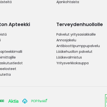
västeitä
Ajankohtaista
ston Apteekki
Terveydenhuollolle
istä
Palvelut yritysasiakkaille
i
Annosjakelu
Antibioottipumppupalvelu
pteekkimalli
Lääkehuollon palvelut
mittajille
Lääkevalmistus
 laskutustiedot
Yritysverkkokauppa
aselosteet
utetta