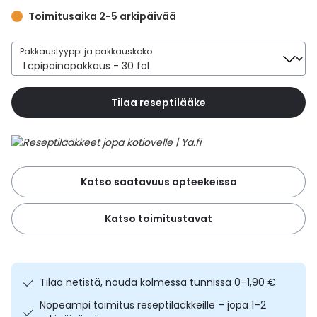
Yleis
Toimitusaika 2-5 arkipäivää
Lapset
Vartalon ihonhoito
Nesteytysvalmisteet
Kurkkukipu
Virts
Umme
Pakkaustyyppi ja pakkauskoko
Matkailu
YA-tuotesarja
Omega-3 ja rasvahapot
Lihas- ja nivelkipu
Virts
Vitam
Tilaa reseptilääke
Raskaus, äitiys ja vauvan hoito
Proteiini ja muut lisäravinteet
Närästys
Silmät, korvat ja nenä
Rauta ja rautalisät
Peräpukamat
Katso saatavuus apteekeissa
Suunhoito
Ravitsemus
Päänsärky
Katso toimitustavat
Sydän ja verenkierto
Sinkki
Ripuli
Testit, mittarit ja laitteet
Ubikinoni - koentsyymi Q10
Suun kuivuminen
Tilaa netistä, nouda kolmessa tunnissa 0–1,90 €
Tupakoinnin lopettaminen
Urheilu ja tarvikkeet
Syyhy
Nopeampi toimitus reseptilääkkeille – jopa 1–2