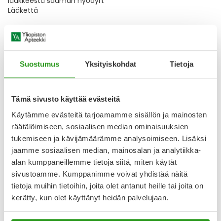
lääkkeestä saaman hyödyn.
Lääkettä
Näytä koko kuvaus
Lääkkeillä ja reseptillä ostetuilla tuotteilla ei ole
Suostumus
Yksityiskohdat
Tietoja
palautusoikeutta.
Tämä sivusto käyttää evästeitä
Käytämme evästeitä tarjoamamme sisällön ja mainosten
Varaa reseptilääke apteekkiin, maksa apteekissa
räätälöimiseen, sosiaalisen median ominaisuuksien
tukemiseen ja kävijämäärämme analysoimiseen. Lisäksi
jaamme sosiaalisen median, mainosalan ja analytiikka-
Katso kaikki MARBODIN-tuotteet
alan kumppaneillemme tietoja siitä, miten käytät
sivustoamme. Kumppanimme voivat yhdistää näitä
tietoja muihin tietoihin, joita olet antanut heille tai joita on
YA-muistuttaja
kerätty, kun olet käyttänyt heidän palvelujaan.
Muistuttajan avulla pidät huolen, että tilaat tarvitsemasi