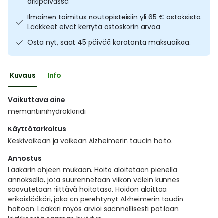
arkipäivässä
Ulkoilu
Vitamiinit
Syylät ja känsät
Ilmainen toimitus noutopisteisiin yli 65 € ostoksista.
Lääkkeet eivät kerrytä ostoskorin arvoa
Uni ja mieli
YA-tuotesarja
Täit
Osta nyt, saat 45 päivää korotonta maksuaikaa.
Vatsa
Ummetus
Kuvaus
Info
Yskä
Vaikuttava aine
memantiinihydrokloridi
Äänen käheys
Käyttötarkoitus
Keskivaikean ja vaikean Alzheimerin taudin hoito.
Annostus
Lääkärin ohjeen mukaan. Hoito aloitetaan pienellä
annoksella, jota suurennetaan viikon välein kunnes
saavutetaan riittävä hoitotaso. Hoidon aloittaa
erikoislääkäri, joka on perehtynyt Alzheimerin taudin
hoitoon. Lääkäri myös arvioi säännöllisesti potilaan