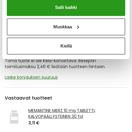
tuotteet ajoissa, eivätkä ne lopu kesken.
Salli kaikki
Lisää tuote muistuttajaan
Muokkaa
Lue lisää muistuttajasta
Kiellä
Kela-korvattavuus ja reseptin toimitusmaksu
Tämä tuote ei ole Kela-korvattava. Reseptin
toimitusmaksu 2,46 € lisätään tuotteen hintaan.
Laske korvauksen suuruus
Vastaavat tuotteet
MEMANTINE MERZ 10 mg TABLETTI,
KALVOPÄÄLLYSTEINEN 30 fol
3,11 €