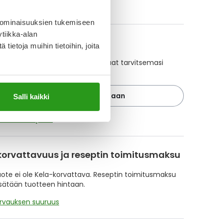
ikki LOCOID LIPID-tuotteet
 ominaisuuksien tukemiseen
tiikka-alan
A-muistuttaja
ietoja muihin tietoihin, joita
ajan avulla pidät huolen, että tilaat tarvitsemasi
 ajoissa, eivätkä ne lopu kesken.
Lisää tuote muistuttajaan
Salli kaikki
ä muistuttajasta
korvattavuus ja reseptin toimitusmaksu
te ei ole Kela-korvattava. Reseptin toimitusmaksu
isätään tuotteen hintaan.
orvauksen suuruus