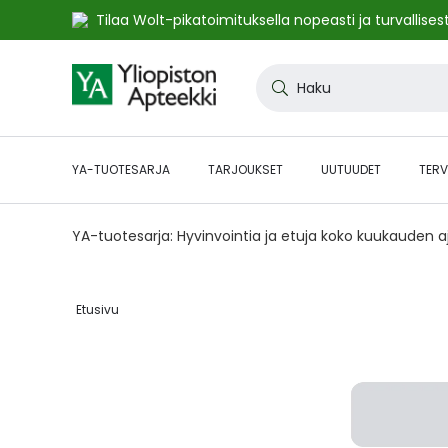
Tilaa Wolt-pikatoimituksella nopeasti ja turvallisest
Skip
to
Haku
Content
YA-TUOTESARJA
TARJOUKSET
UUTUUDET
TERV
YA-tuotesarja: Hyvinvointia ja etuja koko kuukauden 
Etusivu‎
Skip
to
the
end