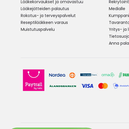
Lääkekorvaukset ja omavastuu
Rekrytoint
Lääkejätteiden palautus
Medialle
Rokotus- ja terveyspalvelut
Kumppania
Reseptilääkkeen varaus
Tavarantoi
Muistutuspalvelu
Yritys- ja
Tietosuoj
Anna pala