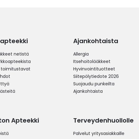
apteekki
Ajankohtaista
äkkeet netistä
Allergia
erkkoapteekista
Itsehoitolääkkeet
 toimitustavat
Hyvinvointituotteet
ehdot
Siitepölytiedote 2026
yttyä
Suojaudu punkeilta
västeitä
Ajankohtaista
ston Apteekki
Terveydenhuollolle
istä
Palvelut yritysasiakkaille