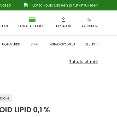
ivässä
Tuotto koulutukseen ja tutkimukseen
IEDOT
KANTA-ASIAKKUUS
KIRJAUDU
OSTOSKORI
TUOTEMERKIT
VINKIT
ASIAKASPALVELU
RESEPTIT
Tutustu etuihin!
ilääke
ID LIPID 0,1 %