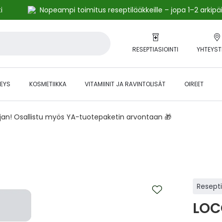
i
Nopeampi toimitus reseptilääkkeille – jopa 1–2 arkipä
RESEPTIASIOINTI
YHTEYST
EYS
KOSMETIIKKA
VITAMIINIT JA RAVINTOLISÄT
OIREET
ajan! Osallistu myös YA-tuotepaketin arvontaan 🎁
Resept
LOCO