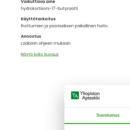
Vaikuttava aine
the
images
hydrokortisoni-17-butyraatti
gallery
Käyttötarkoitus
Ihottumien ja psoriasiksen paikallinen hoito.
Annostus
Lääkärin ohjeen mukaan.
Näytä koko kuvaus
Suostumus