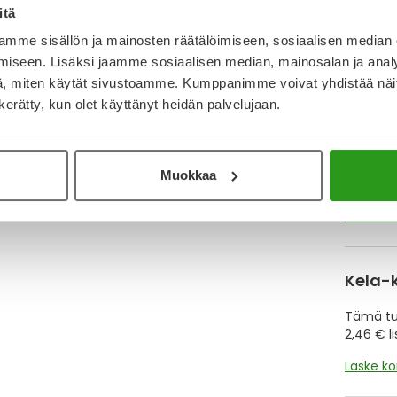
Katso ka
itä
mme sisällön ja mainosten räätälöimiseen, sosiaalisen median
iseen. Lisäksi jaamme sosiaalisen median, mainosalan ja analy
Y
, miten käytät sivustoamme. Kumppanimme voivat yhdistää näitä t
n kerätty, kun olet käyttänyt heidän palvelujaan.
Muistutt
tuotteet
Muokkaa
Lue lisä
Kela-
Tämä tuo
2,46 € l
Laske k