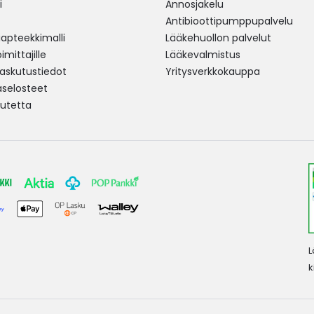
i
Annosjakelu
Antibioottipumppupalvelu
pteekkimalli
Lääkehuollon palvelut
mittajille
Lääkevalmistus
 laskutustiedot
Yritysverkkokauppa
aselosteet
utetta
L
k