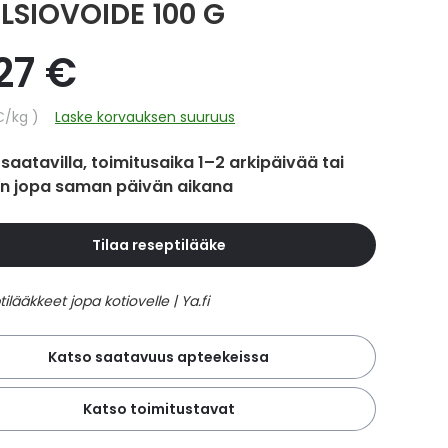
LSIOVOIDE 100 G
27 €
hinta
€
/kg
Laske korvauksen suuruus
 saatavilla, toimitusaika 1–2 arkipäivää tai
in jopa saman päivän aikana
Tilaa reseptilääke
Katso saatavuus apteekeissa
Katso toimitustavat