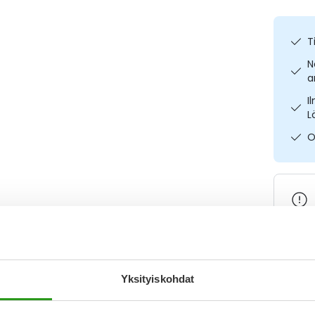
T
N
a
I
L
O
Varaa
Yksityiskohdat