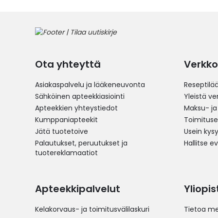
Ota yhteyttä
Verkko
Asiakaspalvelu ja lääkeneuvonta
Reseptilä
Sähköinen apteekkiasiointi
Yleistä v
Apteekkien yhteystiedot
Maksu- ja
Kumppaniapteekit
Toimitus
Jätä tuotetoive
Usein kys
Palautukset, peruutukset ja
Hallitse e
tuotereklamaatiot
Apteekkipalvelut
Yliopi
Kelakorvaus- ja toimitusvälilaskuri
Tietoa me