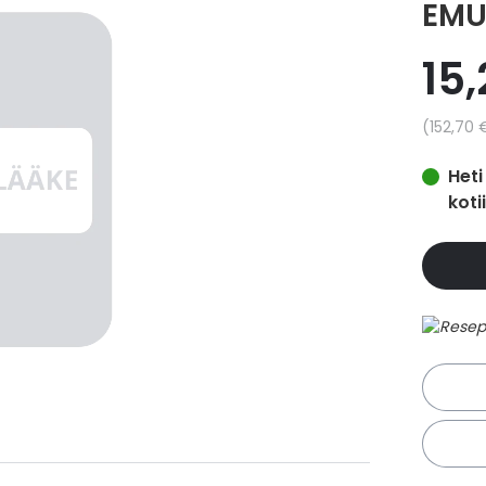
EMU
15,
Yksikkö
152,70 
Heti
koti