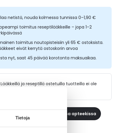
ilaa netistä, nouda kolmessa tunnissa 0–1,90 €
opeampi toimitus reseptilääkkeille – jopa 1–2
rkipäivässä
lmainen toimitus noutopisteisiin yli 65 € ostoksista.
ääkkeet eivät kerrytä ostoskorin arvoa
sta nyt, saat 45 päivää korotonta maksuaikaa.
Lääkkeillä ja reseptillä ostetuilla tuotteilla ei ole
palautusoikeutta.
 reseptilääke apteekkiin, maksa apteekissa
Tietoja