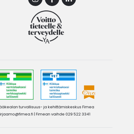
Instagram
Facebook
Linkedin
ääkealan turvallisuus- ja kehittämiskeskus Fimea
irjaamo@fimea.fi
| Fimean vaihde 029 522 3341