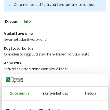
Osta nyt, saat 45 päivää korotonta maksuaikaa.
Ulkoilu
Vitamiinit
Syylät ja känsät
Uni ja mieli
YA-tuotesarja
Täit
Kuvaus
Info
Vatsa
Ummetus
Vaikuttava aine
levometadonihydrokloridi
Yskä
Käyttötarkoitus
Opioideista riippuvaisten henkilöiden korvaushoito.
Äänen käheys
Annostus
Lääkäri sovittaa annoksen yksilöllisesti
Näytä koko kuvaus
Suostumus
Yksityiskohdat
Tietoja
Lääkkeillä ja reseptillä ostetuilla tuotteilla ei ole
palautusoikeutta.