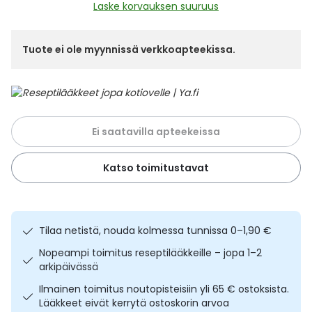
Yleis
Laske korvauksen suuruus
Lapset
Vartalon ihonhoito
Nesteytysvalmisteet
Kurkkukipu
Virts
Umme
Tuote ei ole myynnissä verkkoapteekissa.
Matkailu
YA-tuotesarja
Omega-3 ja rasvahapot
Lihas- ja nivelkipu
Virts
Vitam
Raskaus, äitiys ja vauvan hoito
Proteiini ja muut lisäravinteet
Närästys
Ei saatavilla apteekeissa
Silmät, korvat ja nenä
Rauta ja rautalisät
Peräpukamat
Katso toimitustavat
Suunhoito
Ravitsemus
Päänsärky
Sydän ja verenkierto
Sinkki
Ripuli
Tilaa netistä, nouda kolmessa tunnissa 0–1,90 €
Nopeampi toimitus reseptilääkkeille – jopa 1–2
Testit, mittarit ja laitteet
Ubikinoni - koentsyymi Q10
Suun kuivuminen
arkipäivässä
Ilmainen toimitus noutopisteisiin yli 65 € ostoksista.
Tupakoinnin lopettaminen
Urheilu ja tarvikkeet
Syyhy
Lääkkeet eivät kerrytä ostoskorin arvoa