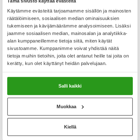
Tämä sivusto käyttää evästeitä
Käytämme evästeitä tarjoamamme sisällön ja mainosten
Varaa reseptilääke apteekkiin, maksa apteekissa
räätälöimiseen, sosiaalisen median ominaisuuksien
tukemiseen ja kävijämäärämme analysoimiseen. Lisäksi
jaamme sosiaalisen median, mainosalan ja analytiikka-
alan kumppaneillemme tietoja siitä, miten käytät
Katso kaikki LEVOPIDON-tuotteet
sivustoamme. Kumppanimme voivat yhdistää näitä
tietoja muihin tietoihin, joita olet antanut heille tai joita on
YA-muistuttaja
kerätty, kun olet käyttänyt heidän palvelujaan.
Muistuttajan avulla pidät huolen, että tilaat tarvitsemasi
tuotteet ajoissa, eivätkä ne lopu kesken.
Salli kaikki
Lisää tuote muistuttajaan
Muokkaa
Lue lisää muistuttajasta
Kiellä
Kela-korvattavuus ja reseptin toimitusmaksu