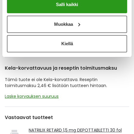
YA-muistuttaja
Salli kaikki
Muistuttajan avulla pidät huolen, että tilaat tarvitsemasi
tuotteet ajoissa, eivätkä ne lopu kesken.
Muokkaa
Lisää tuote muistuttajaan
Kiellä
Lue lisää muistuttajasta
Kela-korvattavuus ja reseptin toimitusmaksu
Tämä tuote ei ole Kela-korvattava. Reseptin
toimitusmaksu 2,46 € lisätään tuotteen hintaan.
Laske korvauksen suuruus
Vastaavat tuotteet
NATRILIX RETARD 1,5 mg DEPOTTABLETTI 30 fol