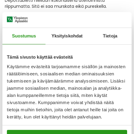
Depottabletti niellään kokonaisena aterioinnista
riippumatta. Sitä ei saa murskata eikä pureskella.
Vaikutustapa
Indapamidi lisää munuaisissa virtsan eritystä poistamalla
Näytä koko kuvaus
Suostumus
Yksityiskohdat
Tietoja
Lääkkeillä ja reseptillä ostetuilla tuotteilla ei ole
Tämä sivusto käyttää evästeitä
palautusoikeutta.
Käytämme evästeitä tarjoamamme sisällön ja mainosten
räätälöimiseen, sosiaalisen median ominaisuuksien
tukemiseen ja kävijämäärämme analysoimiseen. Lisäksi
jaamme sosiaalisen median, mainosalan ja analytiikka-
Varaa reseptilääke apteekkiin, maksa apteekissa
alan kumppaneillemme tietoja siitä, miten käytät
sivustoamme. Kumppanimme voivat yhdistää näitä
tietoja muihin tietoihin, joita olet antanut heille tai joita on
Katso kaikki INDAPAMIDE ORION-tuotteet
kerätty, kun olet käyttänyt heidän palvelujaan.