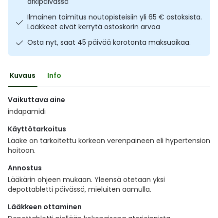
arkipäivässä
Ulkoilu
Vitamiinit
Syylät ja känsät
Ilmainen toimitus noutopisteisiin yli 65 € ostoksista.
Lääkkeet eivät kerrytä ostoskorin arvoa
Uni ja mieli
YA-tuotesarja
Täit
Osta nyt, saat 45 päivää korotonta maksuaikaa.
Vatsa
Ummetus
Kuvaus
Info
Yskä
Vaikuttava aine
indapamidi
Äänen käheys
Käyttötarkoitus
Lääke on tarkoitettu korkean verenpaineen eli hypertension
hoitoon.
Annostus
Lääkärin ohjeen mukaan. Yleensä otetaan yksi
depottabletti päivässä, mieluiten aamulla.
Lääkkeen ottaminen