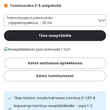
Yleis
Toimitusaika 2-5 arkipäivää
Lapset
Vartalon ihonhoito
Nesteytysvalmisteet
Kurkkukipu
Virts
Umme
Pakkaustyyppi ja pakkauskoko
Matkailu
YA-tuotesarja
Omega-3 ja rasvahapot
Lihas- ja nivelkipu
Virts
Vitam
Tilaa reseptilääke
Raskaus, äitiys ja vauvan hoito
Proteiini ja muut lisäravinteet
Närästys
Silmät, korvat ja nenä
Rauta ja rautalisät
Peräpukamat
Katso saatavuus apteekeissa
Suunhoito
Ravitsemus
Päänsärky
Katso toimitustavat
Sydän ja verenkierto
Sinkki
Ripuli
Testit, mittarit ja laitteet
Ubikinoni - koentsyymi Q10
Suun kuivuminen
Tilaa netistä, nouda kolmessa tunnissa 0–1,90 €
Tupakoinnin lopettaminen
Urheilu ja tarvikkeet
Syyhy
Nopeampi toimitus reseptilääkkeille – jopa 1–2