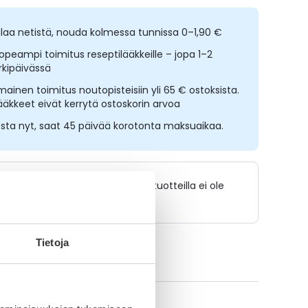
ilaa netistä, nouda kolmessa tunnissa 0–1,90 €
opeampi toimitus reseptilääkkeille – jopa 1–2
rkipäivässä
lmainen toimitus noutopisteisiin yli 65 € ostoksista.
ääkkeet eivät kerrytä ostoskorin arvoa
sta nyt, saat 45 päivää korotonta maksuaikaa.
Lääkkeillä ja reseptillä ostetuilla tuotteilla ei ole
palautusoikeutta.
Tietoja
ikki Hydrocortison-tuotteet
A-muistuttaja