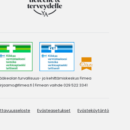
ääkealan turvallisuus- ja kehittämiskeskus Fimea
irjaamo@fimea.fi
| Fimean vaihde 029 522 3341
ttavuusseloste
Evästeasetukset
Evästekäytäntö