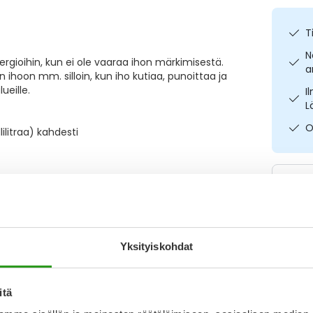
T
N
lergioihin, kun ei ole vaaraa ihon märkimisestä.
a
ihoon mm. silloin, kun iho kutiaa, punoittaa ja
ueille.
I
L
O
ilitraa) kahdesti
Yksityiskohdat
Katso ka
itä
Y