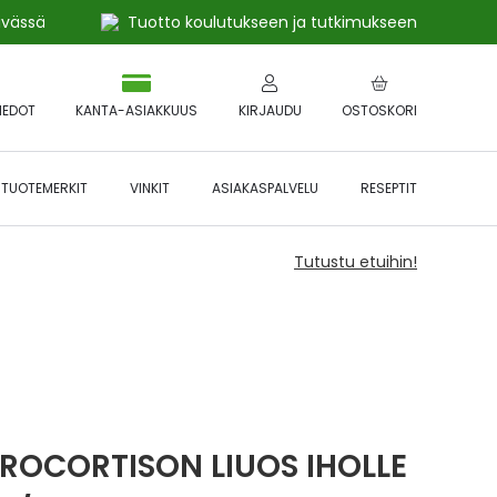
ivässä
Tuotto koulutukseen ja tutkimukseen
IEDOT
KANTA-ASIAKKUUS
KIRJAUDU
OSTOSKORI
TUOTEMERKIT
VINKIT
ASIAKASPALVELU
RESEPTIT
Tutustu etuihin!
ROCORTISON LIUOS IHOLLE