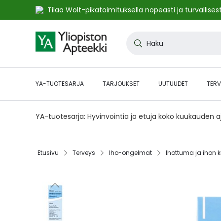
Tilaa Wolt-pikatoimituksella nopeasti ja turvallisest
Skip
to
Haku
Content
YA-TUOTESARJA
TARJOUKSET
UUTUUDET
TERV
YA-tuotesarja: Hyvinvointia ja etuja koko kuukauden 
Etusivu‎
Terveys‎
Iho-ongelmat‎
Ihottuma ja ihon k
Skip
to
the
end