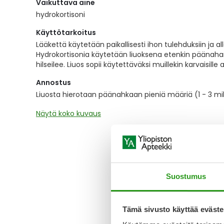
Vaikuttava aine
the
images
hydrokortisoni
gallery
Käyttötarkoitus
Lääkettä käytetään paikallisesti ihon tulehduksiin ja al
Hydrokortisonia käytetään liuoksena etenkin päänahan 
hilseilee. Liuos sopii käytettäväksi muillekin karvaisille al
Annostus
Liuosta hierotaan päänahkaan pieniä määriä (1 - 3 mill
Näytä koko kuvaus
Suostumus
Tämä sivusto käyttää eväste