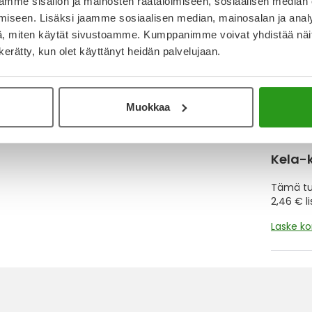
mme sisällön ja mainosten räätälöimiseen, sosiaalisen median
iseen. Lisäksi jaamme sosiaalisen median, mainosalan ja analy
Muistutt
, miten käytät sivustoamme. Kumppanimme voivat yhdistää näitä t
tuotteet
n kerätty, kun olet käyttänyt heidän palvelujaan.
Muokkaa
Lue lisä
Kela-
Tämä tuo
2,46 € l
Laske k