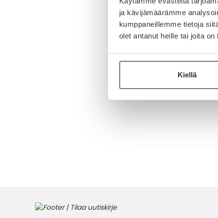
Käytämme evästeitä tarjoama
ja kävijämäärämme analysoim
kumppaneillemme tietoja siitä
olet antanut heille tai joita o
Kiellä