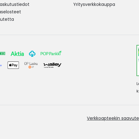
 laskutustiedot
Yritysverkkokauppa
aselosteet
utetta
L
k
Verkkoapteekin saavute