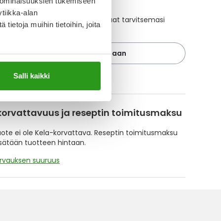
 ominaisuuksien tukemiseen
tiikka-alan
ajan avulla pidät huolen, että tilaat tarvitsemasi
ietoja muihin tietoihin, joita
 ajoissa, eivätkä ne lopu kesken.
Lisää tuote muistuttajaan
Salli kaikki
ä muistuttajasta
korvattavuus ja reseptin toimitusmaksu
te ei ole Kela-korvattava. Reseptin toimitusmaksu
isätään tuotteen hintaan.
orvauksen suuruus