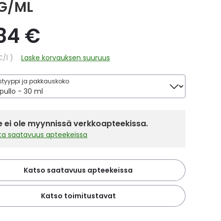
G/ML
,84 €
hinta
€
/l
Laske korvauksen suuruus
tyyppi ja pakkauskoko
 ei ole myynnissä verkkoapteekissa.
sta saatavuus apteekeissa
Katso saatavuus apteekeissa
Katso toimitustavat