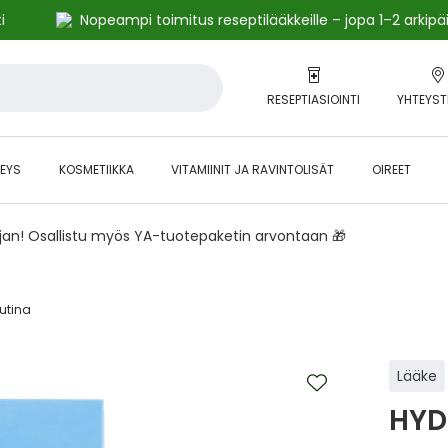
i
Nopeampi toimitus reseptilääkkeille – jopa 1–2 arkipä
RESEPTIASIOINTI
YHTEYST
EYS
KOSMETIIKKA
VITAMIINIT JA RAVINTOLISÄT
OIREET
ajan! Osallistu myös YA-tuotepaketin arvontaan 🎁
utina‎
Lääke
HYD