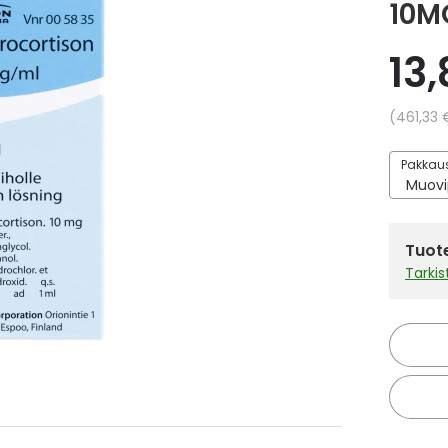
10M
13
Yksikkö
461,33 
Pakkaus
Tuote
Tarki