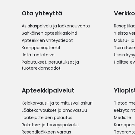
Ota yhteyttä
Verkko
Asiakaspalvelu ja lääkeneuvonta
Reseptilä
Sähköinen apteekkiasiointi
Yleistä v
Apteekkien yhteystiedot
Maksu- ja
Kumppaniapteekit
Toimitus
Jätä tuotetoive
Usein kys
Palautukset, peruutukset ja
Hallitse e
tuotereklamaatiot
Apteekkipalvelut
Yliopi
Kelakorvaus- ja toimitusvälilaskuri
Tietoa me
Lääkekorvaukset ja omavastuu
Rekrytoint
Lääkejätteiden palautus
Medialle
Rokotus- ja terveyspalvelut
Kumppania
Reseptilääkkeen varaus
Tavarantoi