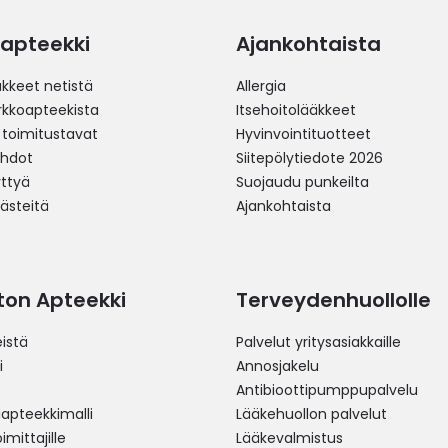
apteekki
Ajankohtaista
äkkeet netistä
Allergia
erkkoapteekista
Itsehoitolääkkeet
 toimitustavat
Hyvinvointituotteet
ehdot
Siitepölytiedote 2026
yttyä
Suojaudu punkeilta
västeitä
Ajankohtaista
ston Apteekki
Terveydenhuollolle
istä
Palvelut yritysasiakkaille
i
Annosjakelu
Antibioottipumppupalvelu
pteekkimalli
Lääkehuollon palvelut
mittajille
Lääkevalmistus