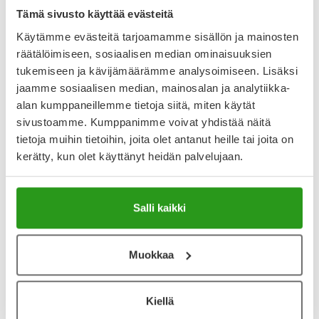
Näytä koko kuvaus
Tämä sivusto käyttää evästeitä
Käytämme evästeitä tarjoamamme sisällön ja mainosten
Arvostelut ja kokemuksia
räätälöimiseen, sosiaalisen median ominaisuuksien
2.8
tukemiseen ja kävijämäärämme analysoimiseen. Lisäksi
Kirjoita arvostelu
9 arvostelua
jaamme sosiaalisen median, mainosalan ja analytiikka-
alan kumppaneillemme tietoja siitä, miten käytät
sivustoamme. Kumppanimme voivat yhdistää näitä
2.3.2026
tietoja muihin tietoihin, joita olet antanut heille tai joita on
kerätty, kun olet käyttänyt heidän palvelujaan.
Osta Alpinet mieluummin
Liki mahdotonta saada vähänkään pienempiin korviin, ja
vaimennus ei ole kyllä ihan sitä mitä luvataan. Se tuntuu
keskittyvän bassopäähän, ja erityisesti lautaset lyövät
Salli kaikki
kipeästi läpi - ei hevimetelikeikalle!
Muokkaa
16.10.2025
Huono materiaali
Materiaali on niin löysää, etten saa tulppia korvaan
Kiellä
puhumattakaan, että ne saisi tiiviisti perille asti.