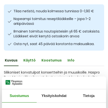
Ulkoilu
Vitamiinit
Syylät ja känsät
Tilaa netistä, nouda kolmessa tunnissa 0–1,90 €
Uni ja mieli
YA-tuotesarja
Täit
Nopeampi toimitus reseptilääkkeille – jopa 1–2
arkipäivässä
Vatsa
Ummetus
Ilmainen toimitus noutopisteisiin yli 65 € ostoksista.
Lääkkeet eivät kerrytä ostoskorin arvoa
Yskä
Osta nyt, saat 45 päivää korotonta maksuaikaa.
Äänen käheys
Kuvaus
Käyttö
Koostumus
Info
Silikoniset korvatulpat konsertteihin ja muusikoille. Haspro
Pure Music silikonikorvatulpat suojaavat kuuloa korkeilta
äänitaajuuksilta. Korvatulppien kanssa pystyy
keskustelemaan ja musiikin kuulee matalammalla
äänenvoimakkuudella. Pakkauksessa on kaksi paria (yksi
Suostumus
Yksityiskohdat
Tietoja
pari kokoa S=Small ja yksi pari kokoa R=Regular), eli neljä
kappaletta uudelleenkäytettäviä korvatulppia. Mukana on