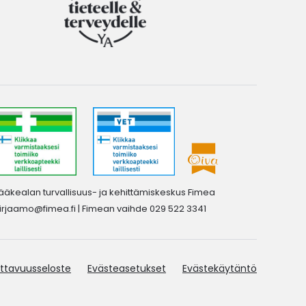
ääkealan turvallisuus- ja kehittämiskeskus Fimea
irjaamo@fimea.fi
| Fimean vaihde 029 522 3341
ttavuusseloste
Evästeasetukset
Evästekäytäntö