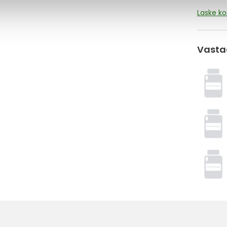
Laske k
Vasta