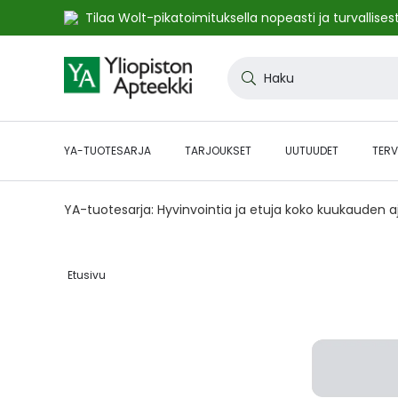
Tilaa Wolt-pikatoimituksella nopeasti ja turvallisest
Skip
to
Haku
Content
YA-TUOTESARJA
TARJOUKSET
UUTUUDET
TERV
YA-tuotesarja: Hyvinvointia ja etuja koko kuukauden 
Etusivu‎
Skip
to
the
end