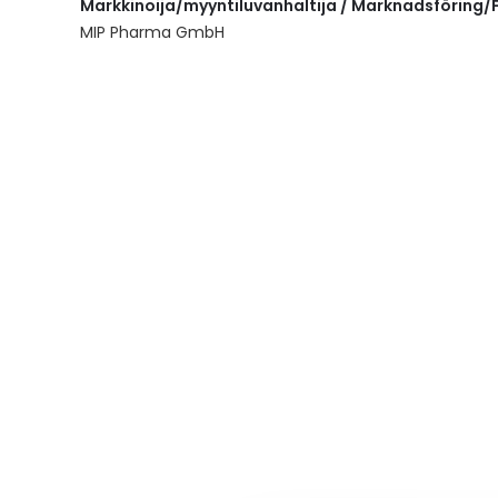
Markkinoija/myyntiluvanhaltija / Marknadsföring/F
the
images
MIP Pharma GmbH
gallery