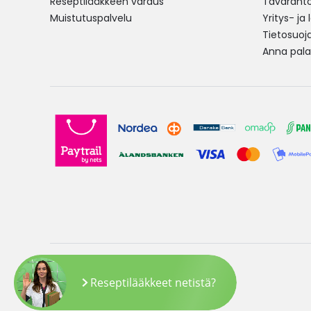
Reseptilääkkeen varaus
Tavarantoi
Muistutuspalvelu
Yritys- ja
Tietosuoj
Anna pala
Copyright © 2026 Yliopiston Apteekki
Reseptilääkkeet netistä?