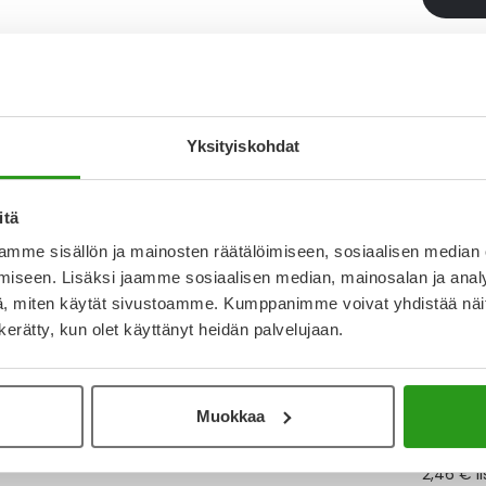
Katso k
Yksityiskohdat
Y
Muistutt
itä
tuotteet
mme sisällön ja mainosten räätälöimiseen, sosiaalisen median
iseen. Lisäksi jaamme sosiaalisen median, mainosalan ja analy
, miten käytät sivustoamme. Kumppanimme voivat yhdistää näitä t
Lue lisä
n kerätty, kun olet käyttänyt heidän palvelujaan.
Kela-
Muokkaa
Tämä tuo
2,46 € l