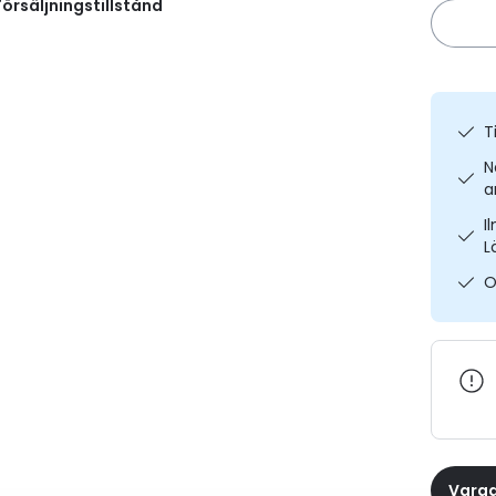
örsäljningstillstånd
T
N
a
I
L
O
Varaa