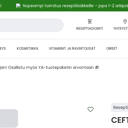
i
Nopeampi toimitus reseptilääkkeille – jopa 1–2 arkipä
RESEPTIASIOINTI
YHTEYST
EYS
KOSMETIIKKA
VITAMIINIT JA RAVINTOLISÄT
OIREET
ajan! Osallistu myös YA-tuotepaketin arvontaan 🎁
Resept
CEF