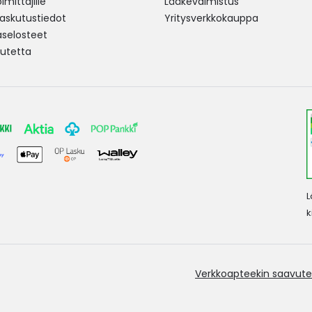
mittajille
Lääkevalmistus
 laskutustiedot
Yritysverkkokauppa
aselosteet
utetta
L
k
Verkkoapteekin saavute