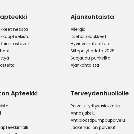
apteekki
Ajankohtaista
äkkeet netistä
Allergia
erkkoapteekista
Itsehoitolääkkeet
 toimitustavat
Hyvinvointituotteet
ehdot
Siitepölytiedote 2026
yttyä
Suojaudu punkeilta
västeitä
Ajankohtaista
ston Apteekki
Terveydenhuollolle
istä
Palvelut yritysasiakkaille
i
Annosjakelu
Antibioottipumppupalvelu
pteekkimalli
Lääkehuollon palvelut