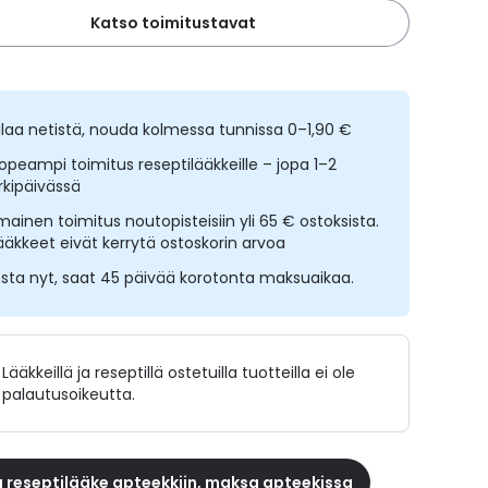
Katso toimitustavat
ilaa netistä, nouda kolmessa tunnissa 0–1,90 €
opeampi toimitus reseptilääkkeille – jopa 1–2
rkipäivässä
lmainen toimitus noutopisteisiin yli 65 € ostoksista.
ääkkeet eivät kerrytä ostoskorin arvoa
sta nyt, saat 45 päivää korotonta maksuaikaa.
Lääkkeillä ja reseptillä ostetuilla tuotteilla ei ole
palautusoikeutta.
 reseptilääke apteekkiin, maksa apteekissa