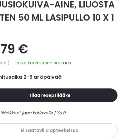
UUSIOKUIVA-AINE, LIUOSTA
EN 50 ML LASIPULLO 10 X 1
,79 €
hinta
/kpl
Laske korvauksen suuruus
itusaika 2-5 arkipäivää
Tilaa reseptilääke
Ei saatavilla apteekeissa