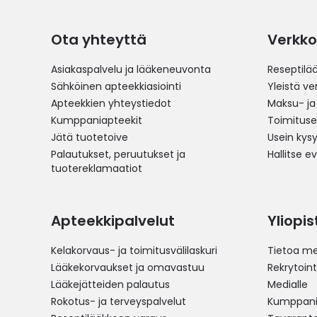
Ota yhteyttä
Verkko
Asiakaspalvelu ja lääkeneuvonta
Reseptilä
Sähköinen apteekkiasiointi
Yleistä v
Apteekkien yhteystiedot
Maksu- ja
Kumppaniapteekit
Toimitus
Jätä tuotetoive
Usein kys
Palautukset, peruutukset ja
Hallitse e
tuotereklamaatiot
Apteekkipalvelut
Yliopi
Kelakorvaus- ja toimitusvälilaskuri
Tietoa me
Lääkekorvaukset ja omavastuu
Rekrytoint
Lääkejätteiden palautus
Medialle
Rokotus- ja terveyspalvelut
Kumppania