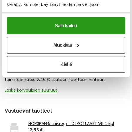
kerätty, kun olet käyttänyt heidän palvelujaan.
Muistuttajan avulla pidät huolen, että tilaat tarvitsemasi
tuotteet ajoissa, eivätkä ne lopu kesken.
Salli kaikki
Lisää tuote muistuttajaan
Lue lisää muistuttajasta
Muokkaa
Kela-korvattavuus ja reseptin toimitusmaksu
Kiellä
Tämä tuote ei ole Kela-korvattava. Reseptin
toimitusmaksu 2,46 € lisätään tuotteen hintaan.
Laske korvauksen suuruus
Vastaavat tuotteet
NORSPAN 5 mikrog/h DEPOTLAASTARI 4 kpl
13,86 €