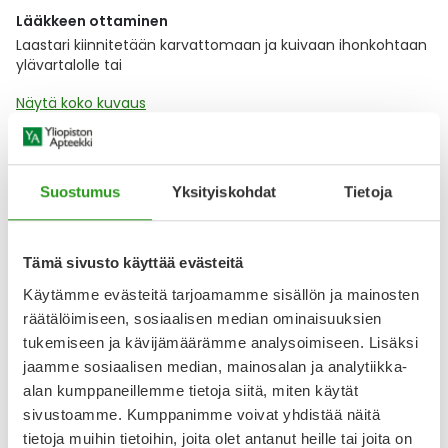
Lääkkeen ottaminen
Laastari kiinnitetään karvattomaan ja kuivaan ihonkohtaan
ylävartalolle tai
Näytä koko kuvaus
Lääkkeillä ja reseptillä ostetuilla tuotteilla ei ole
Suostumus
Yksityiskohdat
Tietoja
palautusoikeutta.
Tämä sivusto käyttää evästeitä
Varaa reseptilääke apteekkiin, maksa apteekissa
Käytämme evästeitä tarjoamamme sisällön ja mainosten
räätälöimiseen, sosiaalisen median ominaisuuksien
tukemiseen ja kävijämäärämme analysoimiseen. Lisäksi
Katso kaikki BUPRENORPHINE RATIOPHARM-tuotteet
jaamme sosiaalisen median, mainosalan ja analytiikka-
alan kumppaneillemme tietoja siitä, miten käytät
sivustoamme. Kumppanimme voivat yhdistää näitä
YA-muistuttaja
tietoja muihin tietoihin, joita olet antanut heille tai joita on