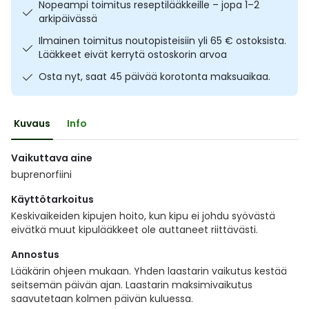
Nopeampi toimitus reseptilääkkeille – jopa 1–2
Ulkoilu
Vitamiinit
Syylät ja känsät
arkipäivässä
Ilmainen toimitus noutopisteisiin yli 65 € ostoksista.
Uni ja mieli
YA-tuotesarja
Täit
Lääkkeet eivät kerrytä ostoskorin arvoa
Osta nyt, saat 45 päivää korotonta maksuaikaa.
Vatsa
Ummetus
Kuvaus
Info
Yskä
Vaikuttava aine
Äänen käheys
buprenorfiini
Käyttötarkoitus
Keskivaikeiden kipujen hoito, kun kipu ei johdu syövästä
eivätkä muut kipulääkkeet ole auttaneet riittävästi.
Annostus
Lääkärin ohjeen mukaan. Yhden laastarin vaikutus kestää
seitsemän päivän ajan. Laastarin maksimivaikutus
saavutetaan kolmen päivän kuluessa.