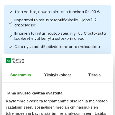
Ulkoilu
Vitamiinit
Syylät ja känsät
Tilaa netistä, nouda kolmessa tunnissa 0–1,90 €
Uni ja mieli
YA-tuotesarja
Täit
Nopeampi toimitus reseptilääkkeille – jopa 1–2
arkipäivässä
Vatsa
Ummetus
Ilmainen toimitus noutopisteisiin yli 65 € ostoksista.
Lääkkeet eivät kerrytä ostoskorin arvoa
Yskä
Osta nyt, saat 45 päivää korotonta maksuaikaa.
Äänen käheys
Kuvaus
Käyttö
Koostumus
Info
Suostumus
Yksityiskohdat
Tietoja
Miesten aukottomat M-koon bokserit kolmen kappaleen
pakkauksessa. Black Horse Munien puolesta -bokserit M-
koko 3 kpl/pkt tuntuvat mukavalta päällä leveän
vyötärökuminauhan ja sopivan lahkeenpituuden ansiosta.
Tämä sivusto käyttää evästeitä
GOTS-sertifioidusta luomupuuvillasta valmistetuissa
Käytämme evästeitä tarjoamamme sisällön ja mainosten
boksereissa ei ole hiertäviä saumoja tai pesulappuja, joten
räätälöimiseen, sosiaalisen median ominaisuuksien
niitä on miellyttävä käyttää koko päivän ajan. Black Horse
tukemiseen ja kävijämäärämme analysoimiseen. Lisäksi