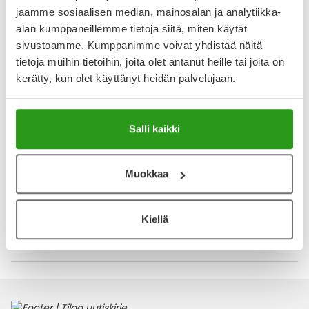
Näytä koko kuvaus
jaamme sosiaalisen median, mainosalan ja analytiikka-
alan kumppaneillemme tietoja siitä, miten käytät
Arvostelut ja kokemuksia
sivustoamme. Kumppanimme voivat yhdistää näitä
tietoja muihin tietoihin, joita olet antanut heille tai joita on
5
kerätty, kun olet käyttänyt heidän palvelujaan.
Kirjoita arvostelu
1 arvostelu
Salli kaikki
30.5.2025
Boksereiden Mersut
Istuvat ja todella miellyttävät bokserit.
Muokkaa
Parhaat mitä olen ylläni pitänyt.
Kiellä
Katso kaikki Black Horse-tuotteet