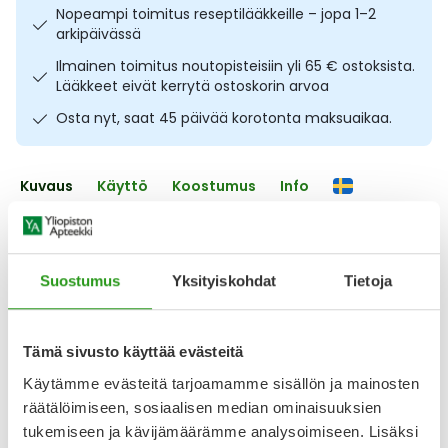
Nopeampi toimitus reseptilääkkeille – jopa 1–2
Ulkoilu
Vitamiinit
Syylät ja känsät
arkipäivässä
Ilmainen toimitus noutopisteisiin yli 65 € ostoksista.
Uni ja mieli
YA-tuotesarja
Täit
Lääkkeet eivät kerrytä ostoskorin arvoa
Osta nyt, saat 45 päivää korotonta maksuaikaa.
Vatsa
Ummetus
Yskä
Kuvaus
Käyttö
Koostumus
Info
Äänen käheys
Hoitava ja suojaava voide herkälle iholle. Bevita voide 75 g
sisältää ihoa elvyttävää dekspantenolia, joka on B5-
vitamiinin esiaste sekä keramideja, jotka auttavat
Suostumus
Yksityiskohdat
Tietoja
säilyttämään ihon kimmoisuuden ja kosteustasapainon.
Koko perheelle sopivaa voidetta käytetään esimerkiksi
herkille ihoalueille, pieniin ihovaurioihin, huulille sekä
Tämä sivusto käyttää evästeitä
kynsinauhoille. Voidaan levittää iholle useita
Käytämme evästeitä tarjoamamme sisällön ja mainosten
Näytä koko kuvaus
räätälöimiseen, sosiaalisen median ominaisuuksien
tukemiseen ja kävijämäärämme analysoimiseen. Lisäksi
Arvostelut ja kokemuksia