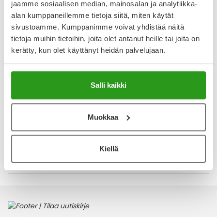
jaamme sosiaalisen median, mainosalan ja analytiikka-
alan kumppaneillemme tietoja siitä, miten käytät
4.5
Kirjoita arvostelu
sivustoamme. Kumppanimme voivat yhdistää näitä
2 arvostelua
tietoja muihin tietoihin, joita olet antanut heille tai joita on
kerätty, kun olet käyttänyt heidän palvelujaan.
15.10.2025
Bevita voide 75 g
Salli kaikki
Hyvä voide kuiville käsille. Hoitaa ihoa.
10.4.2025
Muokkaa
Kiellä
Katso kaikki Bevita-tuotteet