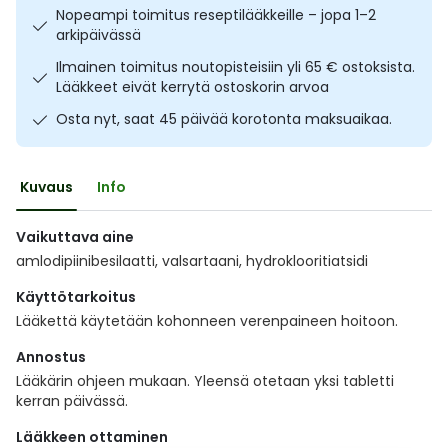
Nopeampi toimitus reseptilääkkeille – jopa 1–2
Ulkoilu
Vitamiinit
Syylät ja känsät
arkipäivässä
Ilmainen toimitus noutopisteisiin yli 65 € ostoksista.
Uni ja mieli
YA-tuotesarja
Täit
Lääkkeet eivät kerrytä ostoskorin arvoa
Osta nyt, saat 45 päivää korotonta maksuaikaa.
Vatsa
Ummetus
Yskä
Kuvaus
Info
Äänen käheys
Vaikuttava aine
amlodipiinibesilaatti, valsartaani, hydroklooritiatsidi
Käyttötarkoitus
Lääkettä käytetään kohonneen verenpaineen hoitoon.
Annostus
Lääkärin ohjeen mukaan. Yleensä otetaan yksi tabletti
kerran päivässä.
Lääkkeen ottaminen