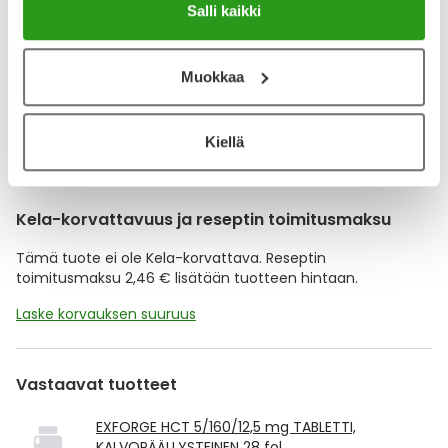
Salli kaikki
Muistuttajan avulla pidät huolen, että tilaat tarvitsemasi
tuotteet ajoissa, eivätkä ne lopu kesken.
Muokkaa
Lisää tuote muistuttajaan
Kiellä
Lue lisää muistuttajasta
Kela-korvattavuus ja reseptin toimitusmaksu
Tämä tuote ei ole Kela-korvattava. Reseptin
toimitusmaksu 2,46 € lisätään tuotteen hintaan.
Laske korvauksen suuruus
Vastaavat tuotteet
EXFORGE HCT 5/160/12,5 mg TABLETTI,
KALVOPÄÄLLYSTEINEN 28 fol