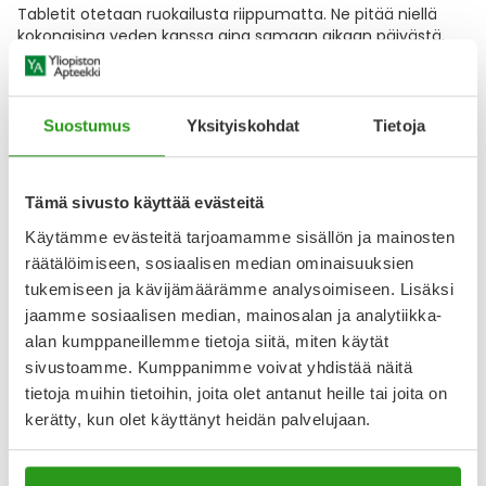
Tabletit otetaan ruokailusta riippumatta. Ne pitää niellä
kokonaisina veden kanssa aina samaan aikaan päivästä,
mieluiten aamuisin. Hoidon aikana ei saa
Näytä koko kuvaus
Suostumus
Yksityiskohdat
Tietoja
Lääkkeillä ja reseptillä ostetuilla tuotteilla ei ole
palautusoikeutta.
Tämä sivusto käyttää evästeitä
Käytämme evästeitä tarjoamamme sisällön ja mainosten
räätälöimiseen, sosiaalisen median ominaisuuksien
tukemiseen ja kävijämäärämme analysoimiseen. Lisäksi
Varaa reseptilääke apteekkiin, maksa apteekissa
jaamme sosiaalisen median, mainosalan ja analytiikka-
alan kumppaneillemme tietoja siitä, miten käytät
sivustoamme. Kumppanimme voivat yhdistää näitä
Katso kaikki AMLODIPINE/VALSARTAN/HYDROCHLOROTHIAZIDE
tietoja muihin tietoihin, joita olet antanut heille tai joita on
KRKA-tuotteet
kerätty, kun olet käyttänyt heidän palvelujaan.
YA-muistuttaja