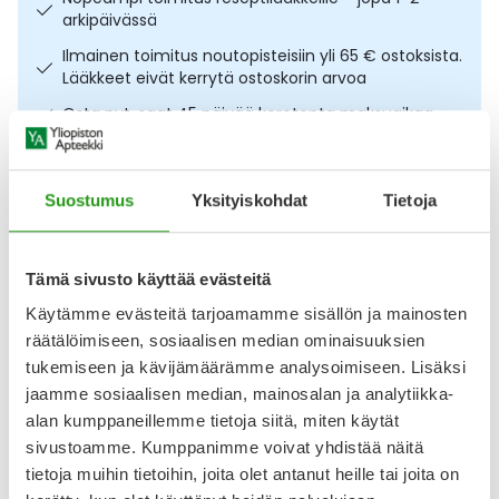
arkipäivässä
Ulkoilu
Vitamiinit
Syylät ja känsät
Ilmainen toimitus noutopisteisiin yli 65 € ostoksista.
Lääkkeet eivät kerrytä ostoskorin arvoa
Uni ja mieli
YA-tuotesarja
Täit
Osta nyt, saat 45 päivää korotonta maksuaikaa.
Vatsa
Ummetus
Kuvaus
Käyttö
Info
Suostumus
Yksityiskohdat
Tietoja
Yskä
Pienikokoinen niistäjä vauvan nenän niistämiseen. Ainu
Äänen käheys
Pikkuniistäjä on oiva apu pienen nuhanenän niistämiseen
Tämä sivusto käyttää evästeitä
silloin, kun pieni lapsi ei osaa vielä itse niistää. Pikkuniistäjän
kärki on erittäin pehmeä, joten sitä on turvallista käyttää
Käytämme evästeitä tarjoamamme sisällön ja mainosten
myös vastasyntyneelle. Helppokäyttöinen ja pieni niistäjä
räätälöimiseen, sosiaalisen median ominaisuuksien
on kätevä kuljettaa myös mukana. Ainu Pikkuniistäjä
tukemiseen ja kävijämäärämme analysoimiseen. Lisäksi
voidaan puhdistaa miedolla
jaamme sosiaalisen median, mainosalan ja analytiikka-
Näytä koko kuvaus
alan kumppaneillemme tietoja siitä, miten käytät
sivustoamme. Kumppanimme voivat yhdistää näitä
Arvostelut ja kokemuksia
tietoja muihin tietoihin, joita olet antanut heille tai joita on