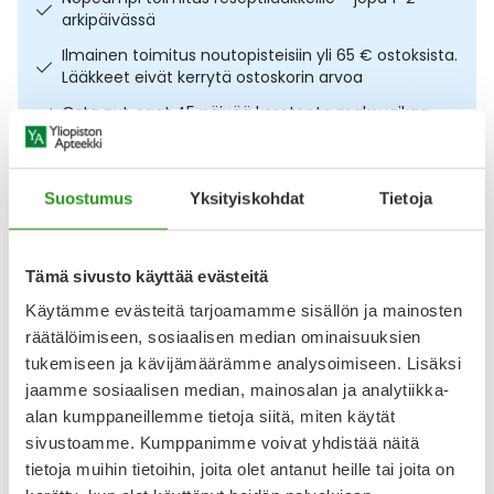
arkipäivässä
Ulkoilu
Vitamiinit
Syylät ja känsät
Ilmainen toimitus noutopisteisiin yli 65 € ostoksista.
Lääkkeet eivät kerrytä ostoskorin arvoa
Uni ja mieli
YA-tuotesarja
Täit
Osta nyt, saat 45 päivää korotonta maksuaikaa.
Vatsa
Ummetus
Kuvaus
Käyttö
Koostumus
Info
Suostumus
Yksityiskohdat
Tietoja
Yskä
Rintakumi imetyksen avuksi. Ainu MAM Rintakumit koko L 2
Äänen käheys
kpl ovat oiva apu silloin, jos rinnanpäät ovat arat tai vauvan
Tämä sivusto käyttää evästeitä
on vaikea saada otetta nännin muodon vuoksi. Rintakumin
muotoilun ansiosta vauva saa helposti ihokontaktin rintaan
Käytämme evästeitä tarjoamamme sisällön ja mainosten
ja tuntee tutun maidon tuoksun. Muotoilu edesauttaa
räätälöimiseen, sosiaalisen median ominaisuuksien
maidon herumista sekä vauvan aktiivisuutta rinnalla.
tukemiseen ja kävijämäärämme analysoimiseen. Lisäksi
Rintakumit on valmistettu erittäin ohuesta
jaamme sosiaalisen median, mainosalan ja analytiikka-
Näytä koko kuvaus
alan kumppaneillemme tietoja siitä, miten käytät
sivustoamme. Kumppanimme voivat yhdistää näitä
Arvostelut ja kokemuksia
tietoja muihin tietoihin, joita olet antanut heille tai joita on